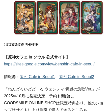
©COGNOSPHERE
【原神カフェ in ソウル 公式サイト】
https://sites.google.com/view/genshin-cafe-in-seoul/
情報源：
원신 Cafe in Seoul1
、
원신 Cafe in Seoul2
「ねんどろいどどーる ウェンティ 青嵐の悠歌Ver.」が
2025年10月に発売決定！予約も開始に。
GOODSMILE ONLINE SHOPは限定特典あり。他のショ
ップはサイトにより割引で購入できるところも。