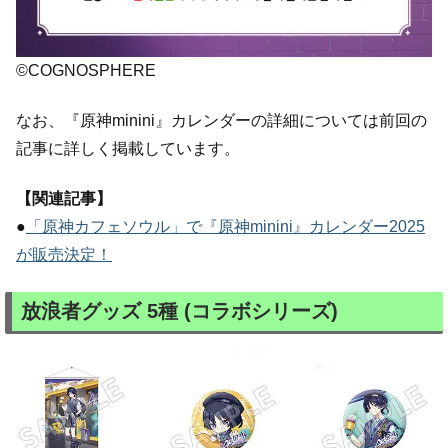
©COGNOSPHERE
なお、『原神minini』カレンダーの詳細については前回の
記事に詳しく掲載しています。
【関連記事】
●
「原神カフェソウル」で『原神minini』カレンダー2025
が販売決定！
放浪者グッズ 5種 (コラボシリーズ)