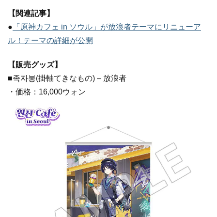
【関連記事】
●
「原神カフェ in ソウル」が放浪者テーマにリニューア
ル！テーマの詳細が公開
【販売グッズ】
■족자봉(掛軸てきなもの) – 放浪者
・価格：16,000ウォン