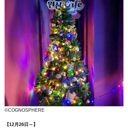
©COGNOSPHERE
【12月26日～】