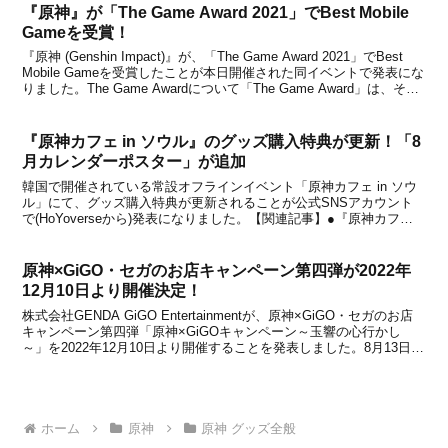
『原神』が「The Game Award 2021」でBest Mobile
Gameを受賞！
『原神 (Genshin Impact)』が、「The Game Award 2021」でBest
Mobile Gameを受賞したことが本日開催された同イベントで発表にな
りました。The Game Awardについて「The Game Award」は、その
年にリリースされたゲームの中から優秀な作...
『原神カフェ in ソウル』のグッズ購入特典が更新！「8
月カレンダーポスター」が追加
韓国で開催されている常設オフラインイベント「原神カフェ in ソウ
ル」にて、グッズ購入特典が更新されることが公式SNSアカウント
で(HoYoverseから)発表になりました。【関連記事】●『原神カフェ
in ソウル』で「2025年7月カレンダーポスター」が追加！5階グッズ
ゾーンで3万ウォン以上購入...
原神×GiGO・セガのお店キャンペーン第四弾が2022年
12月10日より開催決定！
株式会社GENDA GiGO Entertainmentが、原神×GiGO・セガのお店
キャンペーン第四弾「原神×GiGOキャンペーン～玉響の心行かし
～」を2022年12月10日より開催することを発表しました。8月13日に
放送された『原神 Ver.3.0「黎明を告げる千の薔薇」予告番組』で実
施が告知...
ホーム
原神
原神 グッズ全般