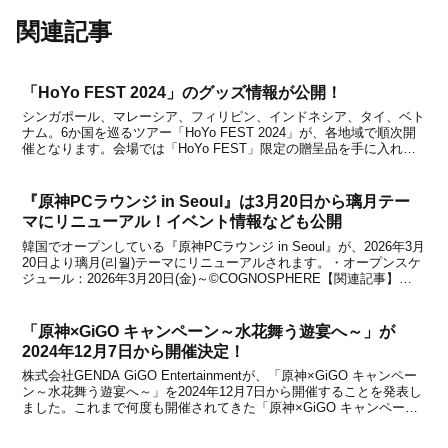
関連記事
「HoYo FEST 2024」のグッズ情報が公開！
シンガポール、マレーシア、フィリピン、インドネシア、タイ、ベト
ナム。6か国を巡るツアー「HoYo FEST 2024」が、各地域で順次開
催となります。会場では「HoYo FEST」限定の贈呈品を手に入れた
り、グッズを購入したり、『原神』、『崩壊：スターレイル』、『ゼ
ンレスゾーンゼロ』、『崩壊3rd...
『原神PCラウンジ in Seoul』は3月20日から璃月テー
マにリニューアル！イベント情報なども公開
韓国でオープンしている『原神PCラウンジ in Seoul』が、2026年3月
20日より璃月(리월)テーマにリニューアルされます。・オープンスケ
ジュール：2026年3月20日(金)～©COGNOSPHERE【関連記事】
●『原神PCラウンジ in Seoul』が璃月テーマにリニューアル決定！詳
細は上...
「原神×GiGO キャンペーン～水花舞う遊宴へ～」が
2024年12月7日から開催決定！
株式会社GENDA GiGO Entertainmentが、「原神×GiGO キャンペー
ン～水花舞う遊宴へ～」を2024年12月7日から開催することを発表し
ました。これまで何度も開催されてきた「原神×GiGO キャンペー
ン」が、12月7日から新たにスタート！2024年10月26日からは『原神
焼き』...