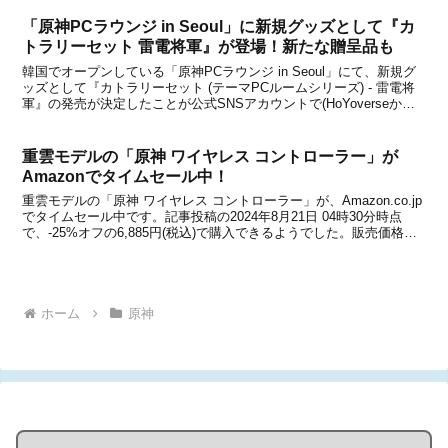
カードスタンド」が配布されて...
「原神PCラウンジ in Seoul」に新規グッズとして『カ
トラリーセット 雷電将軍』が登場！新たな贈呈品も
韓国でオープンしている「原神PCラウンジ in Seoul」にて、新規グ
ッズとして『カトラリーセット (テーマPCルームシリーズ) - 雷電将
軍』の発売が決定したことが公式SNSアカウントで(HoYoverseから)
発表になりました。さらに、3万ウォン以上グッズを購入した場合の
贈呈品にも新規グッズ...
重雲モデルの「原神 ワイヤレス コントローラー」が
Amazonでタイムセール中！
重雲モデルの「原神 ワイヤレス コントローラー」が、Amazon.co.jp
でタイムセール中です。記事投稿の2024年8月21日 04時30分時点
で、-25%オフの6,885円(税込)で購入できるようでした。販売価格は
2024年8月21日 04時30分時点時点のものであり、変動する場合があ
るため、...
ホーム
原神