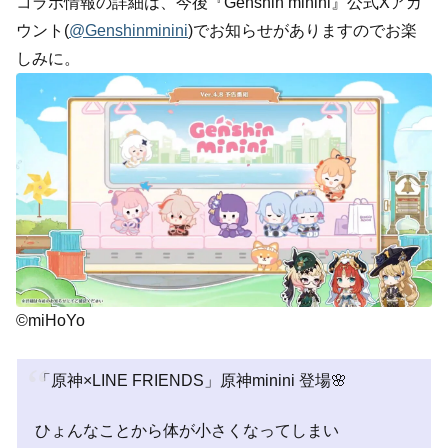
コラボ情報の詳細は、今後『Genshin minini』公式Xアカ
ウント(
@Genshinminini
)でお知らせがありますのでお楽
しみに。
©miHoYo
「原神×LINE FRIENDS」原神minini 登場🌸
ひょんなことから体が小さくなってしまい