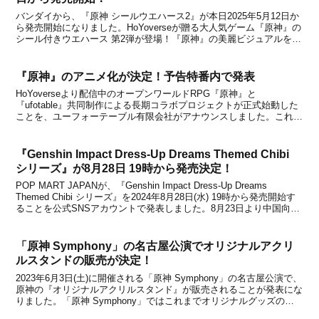
バンダイから、『原神 シールウエハース2』が本日2025年5月12日か
ら発売開始になりました。HoYoverseが贈る大人気ゲーム『原神』の
シール付きウエハース 第2弾が登場！『原神』の美麗ビジュアルをカ
ードサイズで堪能できるコレクションシールになっており、全24種
のシールをラインナップされていま...
『原神』のアニメ化が決定！予告特番内で発表
HoYoverseより配信中のオープンワールドRPG『原神』と
『ufotable』共同制作による長期コラボプロジェクトが正式始動した
ことを、ユーフォーテーブル有限会社がアナウンスしました。これは
2022年9月16日放送の『原神』Ver.3.1「赤砂の王と三人の巡礼者」予
告特番内で明らかにされたもの...
『Genshin Impact Dress-Up Dreams Themed Chibi
シリーズ』が8月28日 19時から発売決定！
POP MART JAPANが、『Genshin Impact Dress-Up Dreams
Themed Chibi シリーズ』を2024年8月28日(水) 19時から発売開始す
ることを公式SNSアカウントで発表しました。8月23日より中国向け
に販売が始まっていた商品ですが、日本でも取扱いが正...
「原神 Symphony」の名古屋公演でオリジナルアクリ
ルスタンドの販売が決定！
2023年6月3日(土)に開催される「原神 Symphony」の名古屋公演で、
原神の『オリジナルアクリルスタンド』が販売されることが発表にな
りました。「原神 Symphony」ではこれまでオリジナルグッズの販
売はなく、来場者特典として「チケット風カード」及び「チケット風