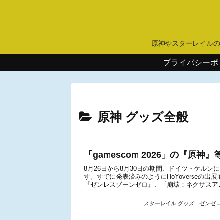
原神やスターレイルの
プライバシーポ
原神 グッズ全般
「gamescom 2026」の『原
8月26日から8月30日の期間、ドイツ・ケルンに
す。すでに発表済みのようにHoYoverseの
『ゼンレスゾーンゼロ』、『崩壊：ネクサスアニ
スターレイル グッズ
ゼンゼロ