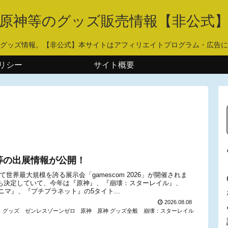
原神等のグッズ販売情報【非公式
グッズ情報。【非公式】本サイトはアフィリエイトプログラム・広告に
リシー
サイト概要
神』等の出展情報が公開！
て世界最大規模を誇る展示会「gamescom 2026」が開催されま
出展も決定していて、今年は『原神』、『崩壊：スターレイル』、
マ』、『プチプラネット』の5タイト...
2026.08.08
 グッズ
ゼンレスゾーンゼロ
原神
原神 グッズ全般
崩壊：スターレイル