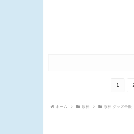
1
ホーム
原神
原神 グッズ全般