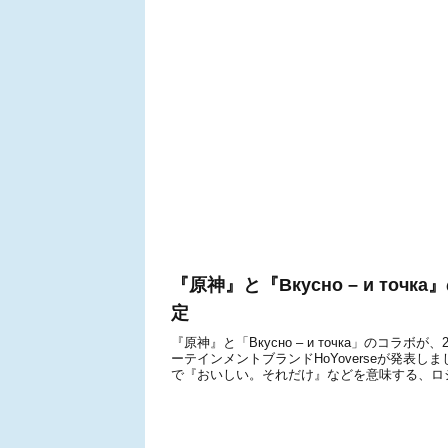
『原神』と『Вкусно – и то
定
『原神』と「Вкусно – и точка」のコラ
ーテインメントブランドHoYoverseが発表しました
で『おいしい。それだけ』などを意味する、ロシア