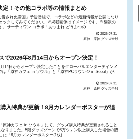
催決定！その他コラボ等の情報まとめ
0「神に愛されぬ雪国」予告番組で、コラボなどの最新情報が公開になり
ェックしてみてください。※掲載画像はイメージです。※翻訳の
。サーティワン コラボ「あつまれ どうぶつの...
2026.07.31
原神
原神 グッズ全般
がフランスで2026年8月14日からオープン決定！
で2026年8月14日からオープン決定したことをグローバルエンターテインメ
は「原神カフェ in ソウル」と「原神PCラウンジ in Seoul」が、
2026.07.31
原神
原神 グッズ全般
ッズ購入特典が更新！8月カレンダーポスターが追
原神カフェ in ソウル」にて、グッズ購入特典が更新されること
)発表になりました。5階グッズゾーンで3万ウォン以上購入した場合の贈
「8月カレンダーポスター(1枚)...