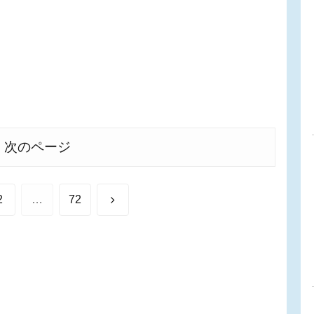
次のページ
次
2
…
72
へ