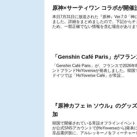
原神×サーティワン コラボが開
本日7月31日に放送された『原神』Ver.7.
ました。詳細をまとめましたので、下記からチ
ため、一部正確でない情報を含む場合があります
「Genshin Café Paris」
「Genshin Café Paris」が、フランス
ントブランドHoYoverseが発表しました。韓国で
ドイツでは「HoYoverse Café」が常設...
『原神カフェ in ソウル』のグ
加
韓国で開催されている常設オフラインイベント「
が公式SNSアカウントで(HoYoverseから
呈品選択肢に、アルレッキーノをフィーチャーした