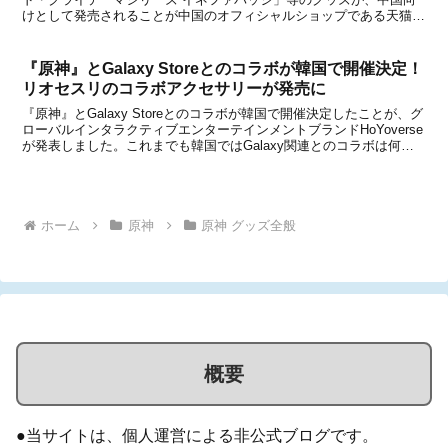
けとして発売されることが中国のオフィシャルショップである天猫
miHoYo旗舰店と米游铺の通販サイトで発表になりました。いずれの
アイテムも、中国のオフィシャルショップである天猫...
『原神』とGalaxy Storeとのコラボが韓国で開催決定！
リオセスリのコラボアクセサリーが発売に
『原神』とGalaxy Storeとのコラボが韓国で開催決定したことが、グ
ローバルインタラクティブエンターテインメントブランドHoYoverse
が発表しました。これまでも韓国ではGalaxy関連とのコラボは何度
か行われており、「甘雨」や「ニィロウ」、「胡桃」がコラボキャラ
として登場してきましたが、...
ホーム
原神
原神 グッズ全般
概要
●当サイトは、個人運営による非公式ブログです。