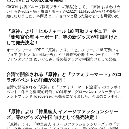
GiGOのお店グループ限定プライズ(景品)として、『原神 おすわりぬ
いぐるみvol.2～魈・楓原万葉～』が2022年11月26日から順次登場開
始になりました。本商品は、チョコンと座った姿がとても可愛いぬい
ぐるみです。どちらも人気が高く、順番待ちもあったので片方だけし
かゲットできませんでしたが、軽く...
『原神』より「ヒルチャール 1/8 可動フィギュア」や
「珊瑚宮心海 キーボード」等の新グッズが中国向けと
して発売決定！
オープンワールドRPG『原神』より、「ヒルチャール 1/8 可動フィ
ギュア (丘丘人 1/8 可动手办)」や「珊瑚宮心海 キーボード」、「ア
ワアワタツノコ ぬいぐるみ」等の新グッズが中国向けとして発売さ
れることが中国のオフィシャルショップである天猫miHoYo旗舰店と
米游铺の通販サイトで発表になり...
台湾で開催される『原神』と『ファミリーマート』のコ
ラボイベントの詳細が公開！
台湾で開催される『原神』と『ファミリーマート(全家)』のコラボイ
ベント「冬日之禮 暖心時刻」の詳細が、グローバルエンターテイン
メントブランドHoYoverseから発表になりました。今回のコラボイベ
ントでは、ファミリーマート内にある「Let's Café」との提携によっ
てコラボカップが登場するほか、...
『原神』より「神里綾人 イメージファッションシリー
ズ」等のグッズが中国向けとして発売決定！
『原神』より、「神里綾人 イメージファッションシリーズ」や「ナ
ド・クライテーマシリーズ イネファバッジ」等のグッズが、中国向