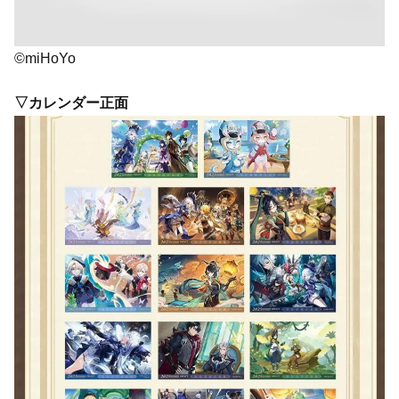
©miHoYo
▽カレンダー正面