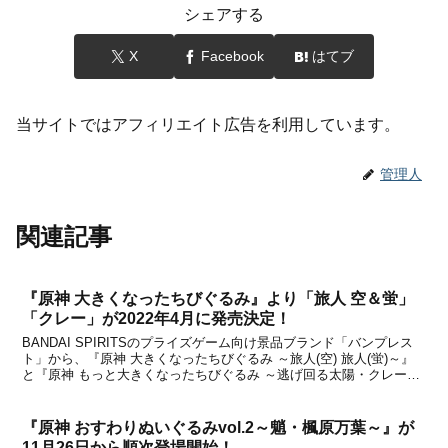
シェアする
X
Facebook
はてブ
当サイトではアフィリエイト広告を利用しています。
管理人
関連記事
『原神 大きくなったちびぐるみ』より「旅人 空＆蛍」
「クレー」が2022年4月に発売決定！
BANDAI SPIRITSのプライズゲーム向け景品ブランド「バンプレス
ト」から、『原神 大きくなったちびぐるみ ～旅人(空) 旅人(蛍)～』
と『原神 もっと大きくなったちびぐるみ ～逃げ回る太陽・クレー
～』が2022年4月に発売されることが決定しました。本商品は、バン
プレストがゲームセンター向け...
『原神 おすわりぬいぐるみvol.2～魈・楓原万葉～』が
11月26日から順次登場開始！