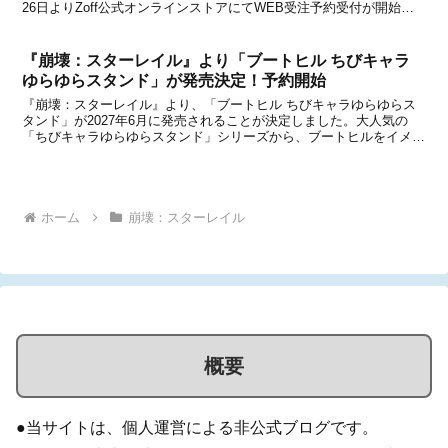
26日よりZoff公式オンラインストアにてWEB受注予約受付が開始さ
れる予定です。先日放送されたVer.2.1「深淵への狂走」予告番組で
も情報が流れましたが、コラボキ...
『崩壊：スターレイル』より「ブートヒル ちびキャラ
ゆらゆらスタンド」が発売決定！予約開始
『崩壊：スターレイル』より、「ブートヒル ちびキャラゆらゆらス
タンド」が2027年6月に発売されることが決定しました。大人気の
「ちびキャラゆらゆらスタンド」シリーズから、ブートヒルをイメー
ジした新商品が登場！軽く触れるとユラユラと揺れる、キュートなち
びキャラのフィギュアです。本日2026年8月5日...
ホーム
崩壊：スターレイル
概要
●当サイトは、個人運営による非公式ブログです。