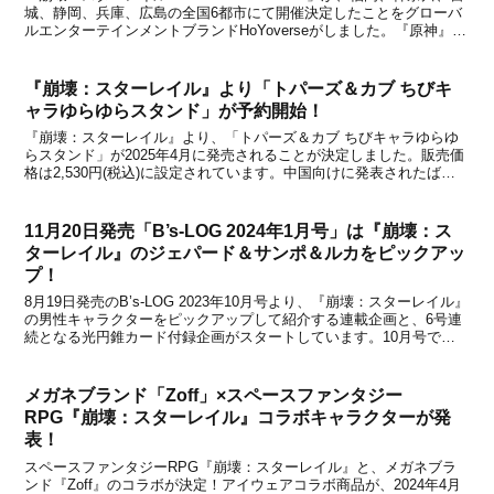
城、静岡、兵庫、広島の全国6都市にて開催決定したことをグローバ
ルエンターテインメントブランドHoYoverseがしました。『原神』や
『ゼンレスゾーンゼロ』でもPOP UP TOURの開催が決まっています
が、『崩壊：スターレ...
『崩壊：スターレイル』より「トパーズ＆カブ ちびキ
ャラゆらゆらスタンド」が予約開始！
『崩壊：スターレイル』より、「トパーズ＆カブ ちびキャラゆらゆ
らスタンド」が2025年4月に発売されることが決定しました。販売価
格は2,530円(税込)に設定されています。中国向けに発表されたばか
りの新商品ですが、国内でも正式に発売決定！本日より、通販サイト
で予約受付も開始されています。以下、フィ...
11月20日発売「B’s-LOG 2024年1月号」は『崩壊：ス
ターレイル』のジェパード＆サンポ＆ルカをピックアッ
プ！
8月19日発売のB’s-LOG 2023年10月号より、『崩壊：スターレイル』
の男性キャラクターをピックアップして紹介する連載企画と、6号連
続となる光円錐カード付録企画がスタートしています。10月号では
「丹恒」が、11月号では「アーラン＆ヴェルト」が、12月号では
「景元＆彦卿」がピックアップして紹...
メガネブランド「Zoff」×スペースファンタジー
RPG『崩壊：スターレイル』コラボキャラクターが発
表！
スペースファンタジーRPG『崩壊：スターレイル』と、メガネブラ
ンド『Zoff』のコラボが決定！アイウェアコラボ商品が、2024年4月