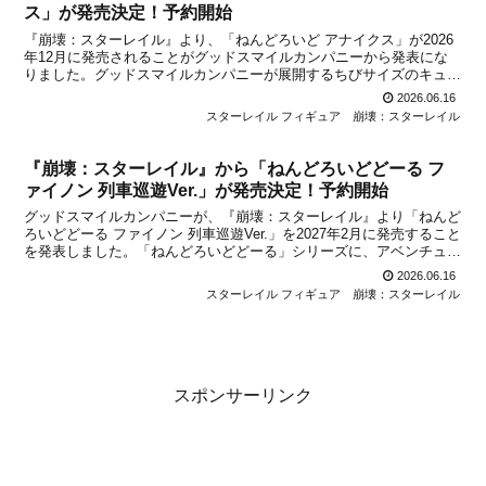
ス」が発売決定！予約開始
『崩壊：スターレイル』より、「ねんどろいど アナイクス」が2026
年12月に発売されることがグッドスマイルカンパニーから発表にな
りました。グッドスマイルカンパニーが展開するちびサイズのキュー
トなフィギュア『ねんどろいど』シリーズから、『崩壊：スターレイ
2026.06.16
ル』より「ねんどろいど ヒアンシー」や「ねんどろ...
スターレイル フィギュア
崩壊：スターレイル
『崩壊：スターレイル』から「ねんどろいどどーる フ
ァイノン 列車巡遊Ver.」が発売決定！予約開始
グッドスマイルカンパニーが、『崩壊：スターレイル』より「ねんど
ろいどどーる ファイノン 列車巡遊Ver.」を2027年2月に発売すること
を発表しました。「ねんどろいどどーる」シリーズに、アベンチュリ
ンやサンデーに続いてファイノンが登場！細かく再現された衣服をま
2026.06.16
とった服な姿の「ファイノン」を楽しむこと...
スターレイル フィギュア
崩壊：スターレイル
スポンサーリンク