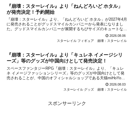
『崩壊：スターレイル』より「ねんどろいど ホタル」
が発売決定！予約開始
『崩壊：スターレイル』より、「ねんどろいど ホタル」が2027年4月
に発売されることがグッドスマイルカンパニーから発表になりまし
た。グッドスマイルカンパニーが展開するちびサイズのキュートなフ
ィギュア『ねんどろいど』シリーズから、『崩壊：スターレイル』よ
2026.08.06
り「ねんどろいど キャストリス」や「ねんどろいど...
スターレイル フィギュア
崩壊：スターレイル
『崩壊：スターレイル』より「キュレネ イメージシリ
ーズ」等のグッズが中国向けとして発売決定！
スペースファンタジーRPG『崩壊：スターレイル』より、「キュレ
ネ イメージファッションシリーズ」等のグッズが中国向けとして発
売されることが、中国のオフィシャルショップである天猫miHoYo旗
舰店と米游铺の通販サイトで発表になりました。いずれのグッズも、
2026.08.03
中国公式ショップの天猫miHoYo旗舰店と米游铺...
スターレイル グッズ
崩壊：スターレイル
スポンサーリンク