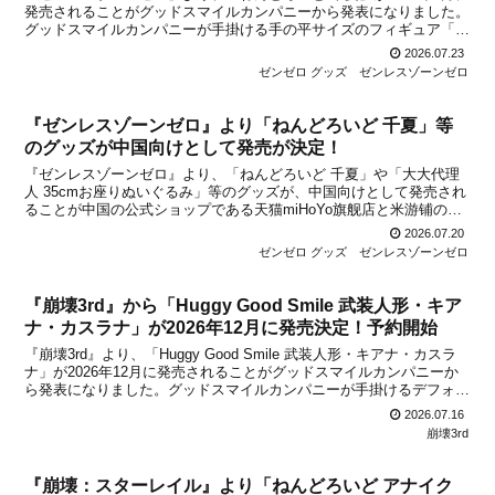
発売されることがグッドスマイルカンパニーから発表になりました。
グッドスマイルカンパニーが手掛ける手の平サイズのフィギュア「ね
んどろいど」シリーズから、『ゼンレスゾーンゼロ』に登場する千夏
2026.07.23
が「ねんどろいど」になって発売決定！中国に続き...
ゼンゼロ グッズ
ゼンレスゾーンゼロ
『ゼンレスゾーンゼロ』より「ねんどろいど 千夏」等
のグッズが中国向けとして発売が決定！
『ゼンレスゾーンゼロ』より、「ねんどろいど 千夏」や「大大代理
人 35cmお座りぬいぐるみ」等のグッズが、中国向けとして発売され
ることが中国の公式ショップである天猫miHoYo旗舰店と米游铺の通
販サイトで発表になりました。いずれのアイテムも、中国公式ショッ
2026.07.20
プの天猫miHoYo旗舰店と米游铺で2026...
ゼンゼロ グッズ
ゼンレスゾーンゼロ
『崩壊3rd』から「Huggy Good Smile 武装人形・キア
ナ・カスラナ」が2026年12月に発売決定！予約開始
『崩壊3rd』より、「Huggy Good Smile 武装人形・キアナ・カスラ
ナ」が2026年12月に発売されることがグッドスマイルカンパニーか
ら発表になりました。グッドスマイルカンパニーが手掛けるデフォル
メフィギュアの新シリーズ「Huggy Good Smile」から、『武装人
2026.07.16
形・妖精エリ』に続...
崩壊3rd
『崩壊：スターレイル』より「ねんどろいど アナイク