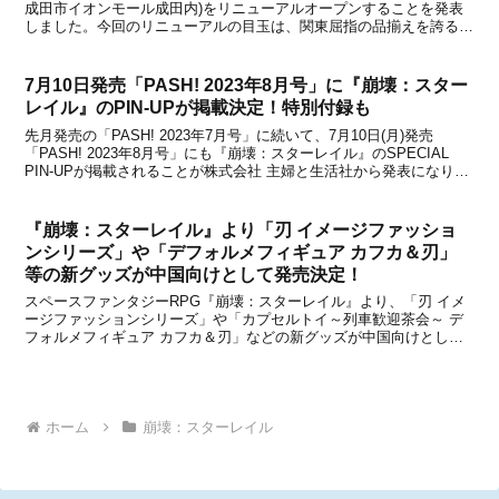
成田市イオンモール成田内)をリニューアルオープンすることを発表
しました。今回のリニューアルの目玉は、関東屈指の品揃えを誇るコ
ミック・アニメ雑貨・ゲーム雑貨に特化した「コミLab. (コミラボ)」
の新設です。「コミLab.」とは、2...
7月10日発売「PASH! 2023年8月号」に『崩壊：スター
レイル』のPIN-UPが掲載決定！特別付録も
先月発売の「PASH! 2023年7月号」に続いて、7月10日(月)発売
「PASH! 2023年8月号」にも『崩壊：スターレイル』のSPECIAL
PIN-UPが掲載されることが株式会社 主婦と生活社から発表になりま
した。さらに、今月号には特別付録があるとのこと。PASH! 2023年8
月号© 2...
『崩壊：スターレイル』より「刃 イメージファッショ
ンシリーズ」や「デフォルメフィギュア カフカ＆刃」
等の新グッズが中国向けとして発売決定！
スペースファンタジーRPG『崩壊：スターレイル』より、「刃 イメ
ージファッションシリーズ」や「カプセルトイ～列車歓迎茶会～ デ
フォルメフィギュア カフカ＆刃」などの新グッズが中国向けとして
発売されることが中国のオフィシャルショップである天猫miHoYo旗
舰店と米游铺の通販サイトで発表になりました。...
ホーム
崩壊：スターレイル