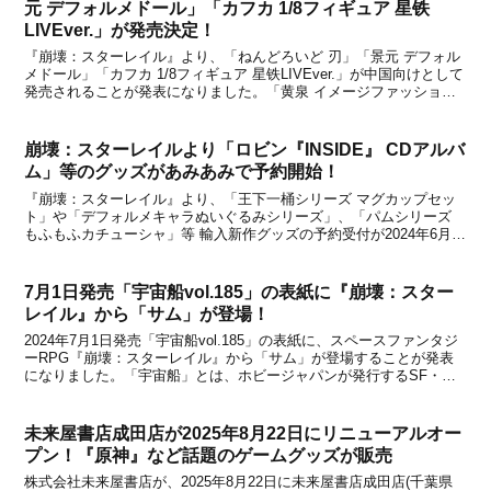
元 デフォルメドール」「カフカ 1/8フィギュア 星铁
LIVEver.」が発売決定！
『崩壊：スターレイル』より、「ねんどろいど 刃」「景元 デフォル
メドール」「カフカ 1/8フィギュア 星铁LIVEver.」が中国向けとして
発売されることが発表になりました。「黄泉 イメージファッション
シリーズ」等の新グッズと共に、天猫miHoYo旗舰店と米游铺で2024
年10月31日から予約受付...
崩壊：スターレイルより「ロビン『INSIDE』 CDアルバ
ム」等のグッズがあみあみで予約開始！
『崩壊：スターレイル』より、「王下一桶シリーズ マグカップセッ
ト」や「デフォルメキャラぬいぐるみシリーズ」、「パムシリーズ
もふもふカチューシャ」等 輸入新作グッズの予約受付が2024年6月
26日からあみあみで予約開始になりました。新たに予約が始まった
グッズを下記にてまとめましたので、グッズをお探...
7月1日発売「宇宙船vol.185」の表紙に『崩壊：スター
レイル』から「サム」が登場！
2024年7月1日発売「宇宙船vol.185」の表紙に、スペースファンタジ
ーRPG『崩壊：スターレイル』から「サム」が登場することが発表
になりました。「宇宙船」とは、ホビージャパンが発行するSF・特
撮誌のことです。上記の通りSF・特撮誌となっており、主に『ウル
トラマン』や『仮面ライダー』、『スーパ...
未来屋書店成田店が2025年8月22日にリニューアルオー
プン！『原神』など話題のゲームグッズが販売
株式会社未来屋書店が、2025年8月22日に未来屋書店成田店(千葉県