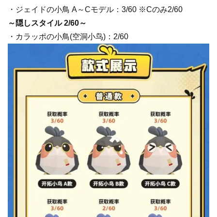
・ジェイドの小鳥 A～Cモデル：3/60 ※Cのみ2/60
～隠しスタイル 2/60～
・カラッポの小鳥(空洞小鸟)：2/60