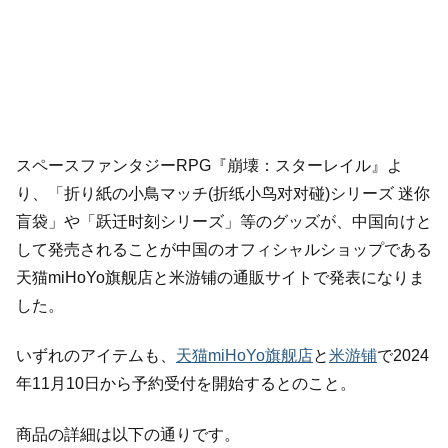
スペースファンタジーRPG『崩壊：スターレイル』よ
り、「折り紙の小鳥マッチ(折纸小鸟对对碰)シリーズ 迷你
盲袋」や「跃迁时刻シリーズ」等のグッズが、中国向けと
して発売されることが中国のオフィシャルショップである
天猫miHoYo旗舰店と米游铺の通販サイトで発表になりま
した。
いずれのアイテムも、
天猫miHoYo旗舰店
と
米游铺
で2024
年11月10日から予約受付を開始するとのこと。
商品の詳細は以下の通りです。