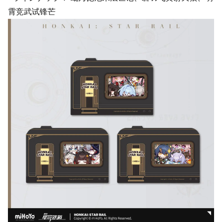
霄竞武试锋芒