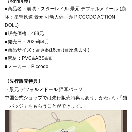
【製品情報】
■商品名：崩壊：スターレイル 景元 デフォルメドール (崩
坏：星穹铁道 景元 可动人偶手办 PICCODO ACTION
DOLL)
■販売価格：488元
■発売日：2025年4月
■商品サイズ：高さ約16cm (台座含まず)
■素材：PVC&ABS&布
■メーカー：Piccodo
【先行販売特典】
・景元 デフォルメドール 猫耳バッジ
中国公式ショップでは先行販売特典もあり、かわいい「猫
耳バッジ」をもらうことができます。