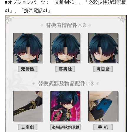
■オプションパーツ：「支離剣×1」、「必殺技特効背景板
x1」、「携帯電話x1」