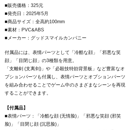
■販売価格：325元
■発売日：2025年5月
■商品サイズ：全高約100mm
■素材：PVC&ABS
■メーカー：グッドスマイルカンパニー
付属品には、表情パーツとして「冷酷な顔」「邪悪な笑
顔」「目閉じ顔」の3種類を用意。
「支離剣 (支离剑)」や「必殺技特効背景板」など豊富なオ
プションパーツも付属し、表情パーツとオプションパーツ
を組み合わせることでゲーム中のさまざまなシーンを再現
することができます。
【付属品】
■表情パーツ：「冷酷な顔 (无情脸)」「邪悪な笑顔 (邪笑
脸)」「目閉じ顔 (沉思脸)」