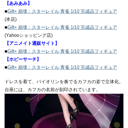
【あみあみ】
■
Gift+ 崩壊：スターレイル 青雀 1/10 完成品フィギュア
(本店)
■
Gift+ 崩壊：スターレイル 青雀 1/10 完成品フィギュア
(Yahooショッピング店)
【アニメイト通販サイト】
■
Gift+ 崩壊：スターレイル 青雀 1/10 完成品フィギュア
【ホビーサーチ】
■
Gift+ 崩壊：スターレイル 青雀 1/10 完成品フィギュア
ドレスを着て、バイオリンを奏でるカフカの姿で立体化。
台座には、カフカの名前が刻印されています。