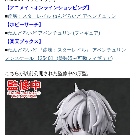
【アニメイトオンラインショッピング】
■
崩壊：スターレイル ねんどろいど アベンチュリン
【ホビーサーチ】
■
ねんどろいど アベンチュリン (フィギュア)
【楽天ブックス】
■
ねんどろいど 『崩壊：スターレイル』 アベンチュリン
ノンスケール 【2540】 (塗装済み可動フィギュア)
こちらが以前公開された監修中の原型。