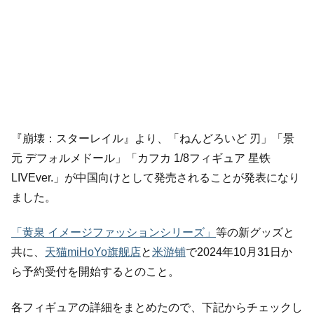
『崩壊：スターレイル』より、「ねんどろいど 刃」「景
元 デフォルメドール」「カフカ 1/8フィギュア 星铁
LIVEver.」が中国向けとして発売されることが発表になり
ました。
「黄泉 イメージファッションシリーズ」
等の新グッズと
共に、
天猫miHoYo旗舰店
と
米游铺
で2024年10月31日か
ら予約受付を開始するとのこと。
各フィギュアの詳細をまとめたので、下記からチェックし