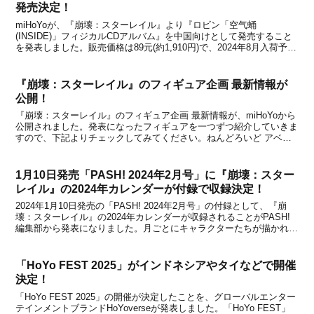
発売決定！
miHoYoが、『崩壊：スターレイル』より『ロビン「空气蛹
(INSIDE)」フィジカルCDアルバム』を中国向けとして発売すること
を発表しました。販売価格は89元(約1,910円)で、2024年8月入荷予定
となり、天猫miHoYo旗舰店と米游铺で2024年5月9日から予約受付が
開始される予定です。...
『崩壊：スターレイル』のフィギュア企画 最新情報が
公開！
『崩壊：スターレイル』のフィギュア企画 最新情報が、miHoYoから
公開されました。発表になったフィギュアを一つずつ紹介していきま
すので、下記よりチェックしてみてください。ねんどろいど アベン
チュリンCopyright © miHoYo. All Rights Reserved.●ねんどろいど
ア...
1月10日発売「PASH! 2024年2月号」に『崩壊：スター
レイル』の2024年カレンダーが付録で収録決定！
2024年1月10日発売の「PASH! 2024年2月号」の付録として、『崩
壊：スターレイル』の2024年カレンダーが収録されることがPASH!
編集部から発表になりました。月ごとにキャラクターたちが描かれた
光円錐を楽しめるデザインが特徴で、A5変形判と持ち運びにも便利
なサイズになっているとのこと。...
「HoYo FEST 2025」がインドネシアやタイなどで開催
決定！
「HoYo FEST 2025」の開催が決定したことを、グローバルエンター
テインメントブランドHoYoverseが発表しました。「HoYo FEST」