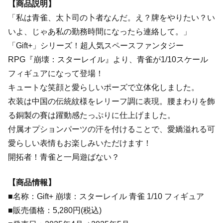
【商品説明】
「私は青雀、太卜司の卜者なんだ。え？牌をやりたい？い
いよ、じゃあ私の勤務時間になったら連絡して。」
「Gift+」シリーズ！超人気スペースファンタジー
RPG『崩壊：スターレイル』より、青雀が1/10スケール
フィギュアになって登場！
キュートな笑顔と愛らしいポーズで立体化しました。
衣装は中国の伝統紋様をレリーフ調に表現。腰まわりを飾
る銅製の賽は躍動感たっぷりに仕上げました。
付属オプションパーツの汗を付けることで、愛嬌溢れる可
愛らしい表情もお楽しみいただけます！
開拓者！青雀と一局遊ばない？
【商品情報】
■名称：Gift+ 崩壊：スターレイル 青雀 1/10 フィギュア
■販売価格：5,280円(税込)