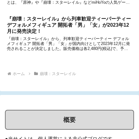
とは、『原神』や『崩壊：スターレイル』などmiHoYoの人気ゲーム
が集うオンラインやオフラインの大型公式イベントです。HoYoverse
が主催してお...
『崩壊：スターレイル』から列車歓迎ティーパーティー
デフォルメフィギュア 開拓者「男」「女」が2023年12
月に発売決定！
『崩壊：スターレイル』から、列車歓迎ティーパーティー デフォル
メフィギュア 開拓者「男」「女」が国内向けとして2023年12月に発
売されることが決定しました。販売価格は各2,480円(税込)で、予約
受付は本日6月7日より順次開始になるとのこと。フィギュアやグッ
ズなどの企画・製造などを行うRIBOS...
ホーム
崩壊：スターレイル
概要
●当サイトは、個人運営による非公式ブログです。