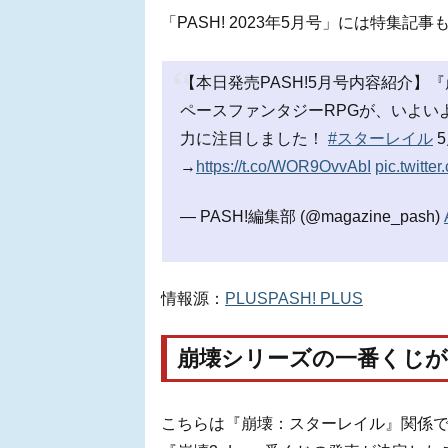
「PASH! 2023年5月号」には特集記事
【本日発売PASH!5月号内容紹介】『
ペースファンタジーRPGが、いよい
力に注目しました！
#スターレイル
→
https://t.co/WOR9OvvAbI
pic.twitt
— PASH!編集部 (@magazine_pash)
情報源：
PLUSPASH! PLUS
崩壊シリーズの一番くじが
こちらは『崩壊：スターレイル』関係