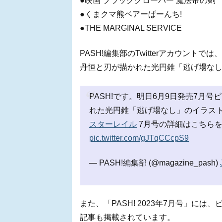
●映画 ブラッククローバー 魔法帝の剣
●くまクマ熊ベアーぱーんち!
●THE MARGINAL SERVICE
PASH!編集部のTwitterアカウン
丹恒と刃が描かれた光円錐「逃げ場な
PASH!です。明日6月9日発売7月
れた光円錐「逃げ場なし」のイラス
スターレイル
7月号の詳細はこちら
pic.twitter.com/gJTqCCcpS9
— PASH!編集部 (@magazine_pash)
また、「PASH! 2023年7月号」に
記事も掲載されています。