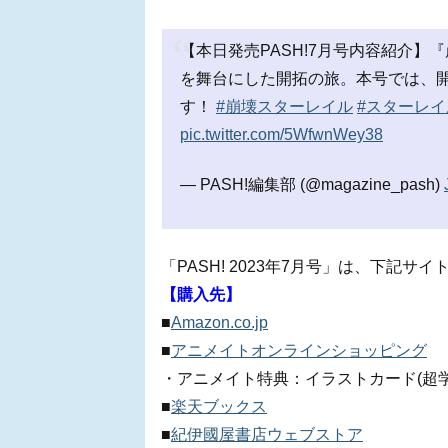
【本日発売PASH!7月号内容紹介
を舞台にした開拓の旅。本号では、
す！
#崩壊スターレイル
#スターレイ
pic.twitter.com/5WfwnWey38
— PASH!編集部 (@magazine_pash)
「PASH! 2023年7月号」は、下記
【購入先】
■
Amazon.co.jp
■
アニメイトオンラインショッピング
・アニメイト特典：イラストカード(超学
■
楽天ブックス
■
紀伊國屋書店ウェブストア