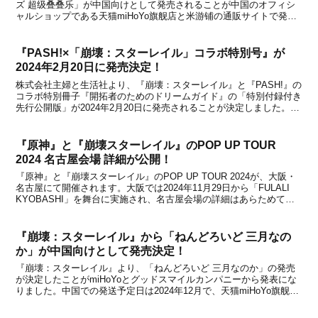
ズ 超级叠叠乐」が中国向けとして発売されることが中国のオフィシ
ャルショップである天猫miHoYo旗舰店と米游铺の通販サイトで発表
になりました。中国公式ショップの天猫miHoYo旗舰店と米游铺で
は、「開拓かかしシリーズ マッサージハンマ...
『PASH!×「崩壊：スターレイル」コラボ特別号』が
2024年2月20日に発売決定！
株式会社主婦と生活社より、『崩壊：スターレイル』と『PASH!』の
コラボ特別冊子『開拓者のためのドリームガイド』の「特別付録付き
先行公開版」が2024年2月20日に発売されることが決定しました。販
売価格は660円(税込)に設定されています。1月10日に発売されたアニ
メ雑誌「PASH! 2024年2...
『原神』と『崩壊スターレイル』のPOP UP TOUR
2024 名古屋会場 詳細が公開！
『原神』と『崩壊スターレイル』のPOP UP TOUR 2024が、大阪・
名古屋にて開催されます。大阪では2024年11月29日から「FULALI
KYOBASHI」を舞台に実施され、名古屋会場の詳細はあらためてお
知らせするということでしたが、本日開催日と会場の詳細が公開にな
りました。名古屋では「...
『崩壊：スターレイル』から「ねんどろいど 三月なの
か」が中国向けとして発売決定！
『崩壊：スターレイル』より、「ねんどろいど 三月なのか」の発売
が決定したことがmiHoYoとグッドスマイルカンパニーから発表にな
りました。中国での発送予定日は2024年12月で、天猫miHoYo旗舰店
と米游铺にて2024年4月17日から予約受付を開始するとのこと。フィ
ギュアの詳細は下記の通りです。...