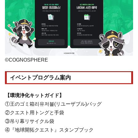
©COGNOSPHERE
イベントプログラム案内
【環境浄化キットガイド】
①王のゴミ箱리유저블(リユーザブル)バッグ
②クエスト用トングと手袋
③吊り幕リサイクル袋
④『地球開拓クエスト』スタンプブック