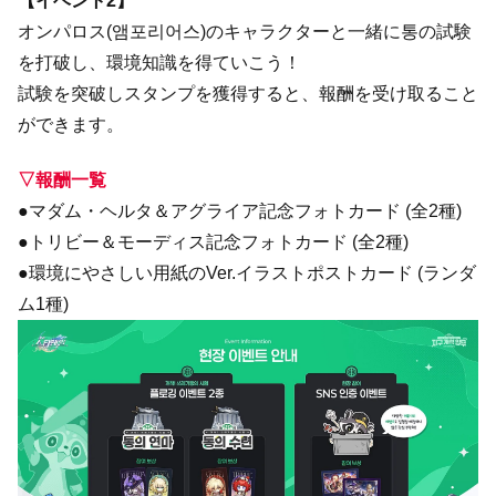
【イベント2】
オンパロス(앰포리어스)のキャラクターと一緒に통の試験
を打破し、環境知識を得ていこう！
試験を突破しスタンプを獲得すると、報酬を受け取ること
ができます。
▽報酬一覧
●マダム・ヘルタ＆アグライア記念フォトカード (全2種)
●トリビー＆モーディス記念フォトカード (全2種)
●環境にやさしい用紙のVer.イラストポストカード (ランダ
ム1種)