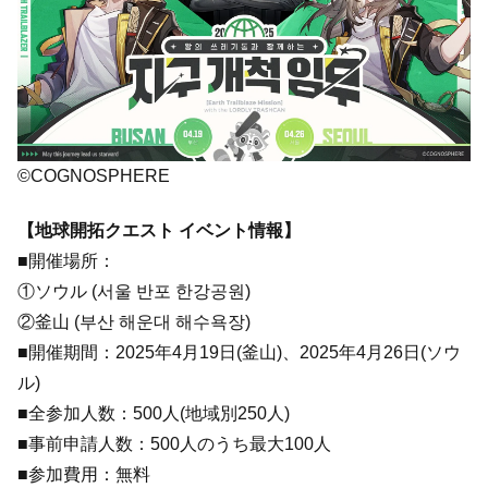
©COGNOSPHERE
【地球開拓クエスト イベント情報】
■開催場所：
①ソウル (서울 반포 한강공원)
②釜山 (부산 해운대 해수욕장)
■開催期間：2025年4月19日(釜山)、2025年4月26日(ソウ
ル)
■全参加人数：500人(地域別250人)
■事前申請人数：500人のうち最大100人
■参加費用：無料