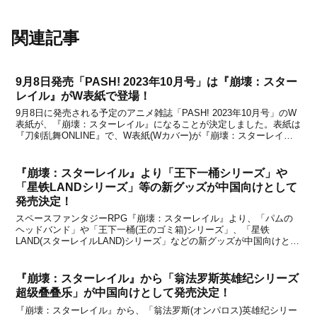
関連記事
9月8日発売「PASH! 2023年10月号」は『崩壊：スター
レイル』がW表紙で登場！
9月8日に発売される予定のアニメ雑誌「PASH! 2023年10月号」のW
表紙が、『崩壊：スターレイル』になることが決定しました。表紙は
『刀剣乱舞ONLINE』で、W表紙(Wカバー)が『崩壊：スターレイ
ル』です。昨年4月8日に発売された「PASH! 2022年05月号」では
『原神』がWカバーを飾っ...
『崩壊：スターレイル』より「王下一桶シリーズ」や
「星铁LANDシリーズ」等の新グッズが中国向けとして
発売決定！
スペースファンタジーRPG『崩壊：スターレイル』より、「パムの
ヘッドバンド」や「王下一桶(王のゴミ箱)シリーズ」、「星铁
LAND(スターレイルLAND)シリーズ」などの新グッズが中国向けとし
て発売されることが中国のオフィシャルショップである天猫miHoYo
旗舰店と米游铺の通販サイトで発表になりまし...
『崩壊：スターレイル』から「翁法罗斯英雄纪シリーズ
超级叠叠乐」が中国向けとして発売決定！
『崩壊：スターレイル』から、「翁法罗斯(オンパロス)英雄纪シリー