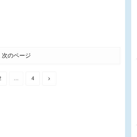
次のページ
次
2
…
4
へ