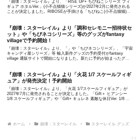
『崩壊：スターレイル』より、「RISE UP+ ちびねこシリーズ フィ
ギュア ホタルVer.」(小不点猫猫シリーズ)が2027年2月に発売される
ことが決定しました。RIBOSEが手掛ける「ちびねこ(小不点猫猫)シ
リーズ」フィギュアより、「景元Ver.」と「銀狼Ver.」と「丹恒・飲
月」と「トパーズ...
『崩壊：スターレイル』より「調和セレモニー招待状セ
ット」や「ちびネコシリーズ」等のグッズがfantasy
villageで予約開始！
『崩壊：スターレイル』より、「」や「ちびネコシリーズ」、「宇宙
キャンディ屋シリーズ」等 輸入新作グッズの予約受付がfantasy
village 通販サイトで開始になりました。新たに予約が始まったグッ
ズを下記にてまとめましたので、グッズをお探しの方はチェックして
みてください。【関連記事】●『崩壊：...
『崩壊：スターレイル』より「火花 1/7 スケールフィギ
ュア」が発売決定！予約開始
『崩壊：スターレイル』より、「火花 1/7スケールフィギュア」が
2027年7月に発売されることが決定しました。「Gift＋ ヒアンシー
1/8 スケールフィギュア」や「Gift+ キュレネ 素敵な休日Ver. 1/8 フ
ィギュア」などを手掛けるMyethosから、新商品として「火花 1/7 ス
ケー...
ホーム
崩壊：スターレイル
スターレイル グッズ