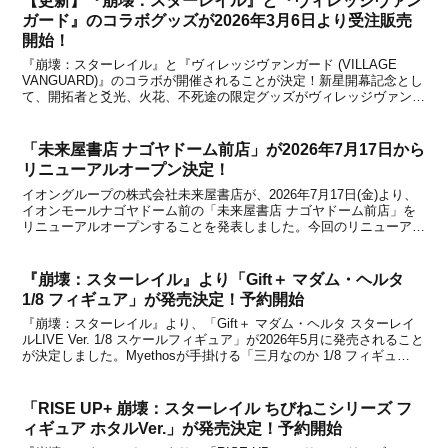
【更新】『崩壊：スターレイル』と『ヴィレッジヴァン
ガード』のコラボグッズが2026年3月6日より受注販売
開始！
『崩壊：スターレイル』と『ヴィレッジヴァンガード (VILLAGE
VANGUARD)』のコラボが開催されることが決定！新星開幕記念とし
て、開拓者と爻光、火花、不死途の限定グッズがヴィレッジヴァンガ
ードの本日2026年3月6日より、オンラインストアで受注販売が開始
になりました。限定グッズ以外にも、...
「未来屋書店 ナゴヤドーム前店」が2026年7月17日から
リニューアルオープン決定！
イオングループの株式会社未来屋書店が、2026年7月17日(金)より、
イオンモールナゴヤドーム前の「未来屋書店 ナゴヤドーム前店」を
リニューアルオープンすることを発表しました。今回のリニューアル
では、コミック・アニメ雑貨・ゲーム雑貨に特化したエンターテイン
メントコーナー「コミLab.(コミラボ)」...
『崩壊：スターレイル』より「Gift＋ マダム・ヘルタ
1/8 フィギュア」が発売決定！予約開始
『崩壊：スターレイル』より、「Gift＋ マダム・ヘルタ スターレイ
ルLIVE Ver. 1/8 スケールフィギュア」が2026年5月に発売されること
が決定しました。Myethosが手掛ける「三月なのか 1/8 フィギュ
ア」、「キャストリス 1/8 フィギュア」、「帰忘の流離人・星運進宝
Ver. ...
「RISE UP+ 崩壊：スターレイル ちびねこシリーズ フ
ィギュア ホタルVer.」が発売決定！予約開始