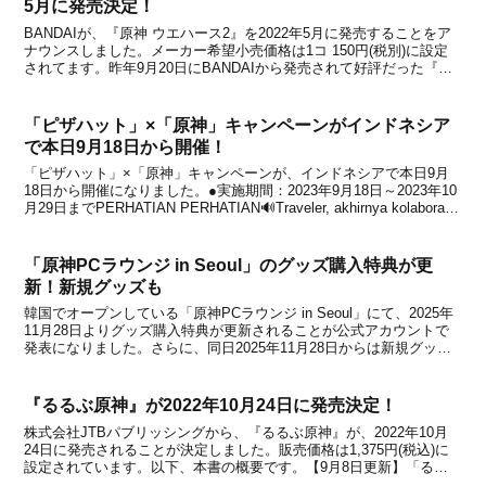
5月に発売決定！
BANDAIが、『原神 ウエハース2』を2022年5月に発売することをア
ナウンスしました。メーカー希望小売価格は1コ 150円(税別)に設定
されてます。昨年9月20日にBANDAIから発売されて好評だった『原
神』のカード付きウエハースに、待望の第二弾が登場決定！＜商品情
報＞本商品は、さまざまなプラ...
「ピザハット」×「原神」キャンペーンがインドネシア
で本日9月18日から開催！
「ピザハット」×「原神」キャンペーンが、インドネシアで本日9月
18日から開催になりました。●実施期間：2023年9月18日～2023年10
月29日までPERHATIAN PERHATIAN🔊Traveler, akhirnya kolaborasi
Pizza Hut Indonesia x Ge...
「原神PCラウンジ in Seoul」のグッズ購入特典が更
新！新規グッズも
韓国でオープンしている「原神PCラウンジ in Seoul」にて、2025年
11月28日よりグッズ購入特典が更新されることが公式アカウントで
発表になりました。さらに、同日2025年11月28日からは新規グッズ
の販売も開始されるとのこと。今回は『原神』5周年特別ラジオ (ON
AIR! 페이몬의 꿈...
『るるぶ原神』が2022年10月24日に発売決定！
株式会社JTBパブリッシングから、『るるぶ原神』が、2022年10月
24日に発売されることが決定しました。販売価格は1,375円(税込)に
設定されています。以下、本書の概要です。【9月8日更新】「るる
ぶ公式Twitterアカウント」によると、一部ECサイトで公開された