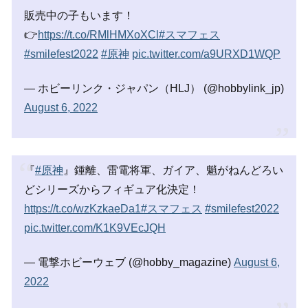
販売中の子もいます！
👉
https://t.co/RMlHMXoXCl
#スマフェス
#smilefest2022
#原神
pic.twitter.com/a9URXD1WQP
— ホビーリンク・ジャパン（HLJ） (@hobbylink_jp)
August 6, 2022
『
#原神
』鍾離、雷電将軍、ガイア、魈がねんどろい
どシリーズからフィギュア化決定！
https://t.co/wzKzkaeDa1
#スマフェス
#smilefest2022
pic.twitter.com/K1K9VEcJQH
— 電撃ホビーウェブ (@hobby_magazine)
August 6,
2022