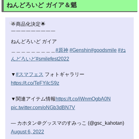
ねんどろいど ガイア＆魈
🌟商品化決定🌟
￣￣￣￣￣￣￣￣￣
ねんどろいど ガイア
＿＿＿＿＿＿＿＿＿
#原神
#Genshin
#goodsmile
#ね
んどろいど
#smilefest2022
▼
#スマフェス
フォトギャラリー
https://t.co/TeFYiIcS9z
▼関連アイテム情報
https://t.co/iWnmOgbA0N
pic.twitter.com/oNGb3dBN7V
— カホタン＠グッスマのすみっこ (@gsc_kahotan)
August 6, 2022