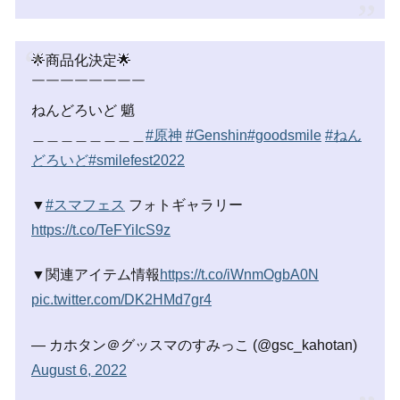
🌟商品化決定🌟
￣￣￣￣￣￣￣￣
ねんどろいど 魈
＿＿＿＿＿＿＿＿
#原神
#Genshin
#goodsmile
#ねん
どろいど
#smilefest2022
▼
#スマフェス
フォトギャラリー
https://t.co/TeFYiIcS9z
▼関連アイテム情報
https://t.co/iWnmOgbA0N
pic.twitter.com/DK2HMd7gr4
— カホタン＠グッスマのすみっこ (@gsc_kahotan)
August 6, 2022