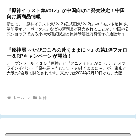
『るるぶ原神』の情報について誤...
『原神イラスト集Vol.2』が中国向けに発売決定！中国
向け新商品情報
新たに、「原神イラスト集Vol.2 (公式画集Vol.2)」や「モンド追悼 火
漆印章ギフトボックス」などの新商品が発売されることが、中国の公
式ショップである原神天猫旗舰店と原神米游社万有铺子の通販サイト
で発表されました。いずれも、中国にて2023年3月4日より予約受付
が開始される予定です。今回も中...
『原神展 ～たびごころの赴くままに～』の第1弾フォロ
ー＆RPキャンペーンが開始！
オープンワールドRPG『原神』と『アニメイト』がコラボしたオフ
ラインイベント『原神展 ～たびごころの赴くままに～』が、東京と
大阪の2会場で開催されます。東京では2024年7月19日から、大阪で
は9月20日からイベントがスタートします。以前もお伝えしたよう
に、日時指定前売券(東京会場)は、6月15日...
ホーム
原神