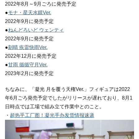
2022年8月～9月ごろに発売予定
●
モナ・星天水鏡Ver.
2022年9月に発売予定
●
ねんどろいど ウェンティ
2022年9月に発売予定
●
刻晴 疾雷快雨Ver.
2022年12月に発売予定
●
甘雨 循循守月Ver.
2023年2月に発売予定
ちなみに、「凝光 月を覆う天権Ver.」フィギュアは2022
年6月ごろ発売予定でしたがリリースが遅れており、8月1
日時点では工場で組み立て作業中とのこと。
・
超热乎工厂图！凝光手办发货情报速递