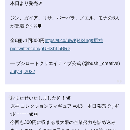
本日より発売🎉
ジン、ガイア、リサ、バーバラ、ノエル、モナの6人
が登場です⚔🛡
全6種◒1回300円
https://t.co/uIwKj4k4ng
#原神
pic.twitter.com/pUHXhL5BRe
— ブシロードクリエイティブ公式 (@bushi_creative)
July 4, 2022
おまたせいたしましたﾎﾟ！🕊
原神 コレクションフィギュア vol.3 本日発売ですﾎﾟ
ｯﾎﾟｰｰｰｰｰ🕊💨
今回も300円に収まる最大限の企業努力を詰め込み