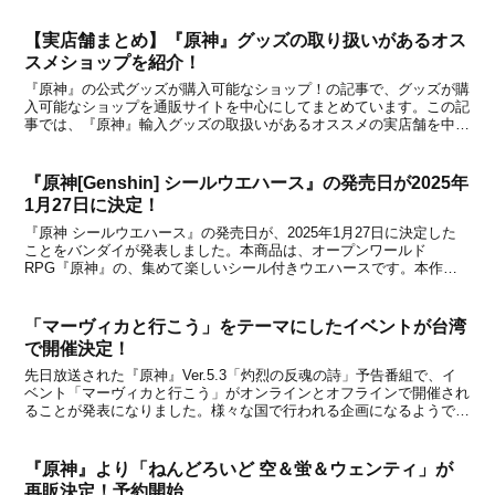
いるとのこと。いくつかの情報を簡単に紹介します...
【実店舗まとめ】『原神』グッズの取り扱いがあるオス
スメショップを紹介！
『原神』の公式グッズが購入可能なショップ！の記事で、グッズが購
入可能なショップを通販サイトを中心にしてまとめています。この記
事では、『原神』輸入グッズの取扱いがあるオススメの実店舗を中心
にまとめましたので、実際に商品を見て購入したいというぜひ参考に
してみてください。なお、『原神』グッズを取り扱って...
『原神[Genshin] シールウエハース』の発売日が2025年
1月27日に決定！
『原神 シールウエハース』の発売日が、2025年1月27日に決定した
ことをバンダイが発表しました。本商品は、オープンワールド
RPG『原神』の、集めて楽しいシール付きウエハースです。本作の
美麗ビジュアルをカードサイズで堪能できるコレクションシールが登
場！表面は全種ホロの豪華仕様が特徴で、キラキラと輝...
「マーヴィカと行こう」をテーマにしたイベントが台湾
で開催決定！
先日放送された『原神』Ver.5.3「灼烈の反魂の詩」予告番組で、イ
ベント「マーヴィカと行こう」がオンラインとオフラインで開催され
ることが発表になりました。様々な国で行われる企画になるようで、
本日台湾で開催されるイベントの詳細がグローバルエンターテインメ
ントブランドHoYoverseから公開になっ...
『原神』より「ねんどろいど 空＆蛍＆ウェンティ」が
再販決定！予約開始