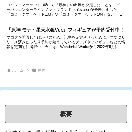
コミックマーケット108にて『原神』の出展が決定したことを、グロ
ーバルエンターテインメントブランドHoYoverseが発表しました。
「コミックマーケット103」や「コミックマーケット104」など、過
去にもコミックマーケットでは『原神』の出展が行われていました
が、久しぶりに登場することに。今回のコミ...
『原神 モナ・星天水鏡Ver.』フィギュアが予約受付中！
ブログを開設したばかりのため、記事を充実させるために、すでにリ
リース済みだったり予約が始まっているグッズやフィギュアなどの情
報を定期的に掲載中。今回は、Wonderful Worksから2022年9月に発
売予定の『原神』シリーズ フィギュア『原神 モナ・星天水鏡Ver.
1/7』を紹介します。・更...
ホーム
原神
概要