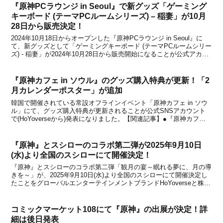
『原神PCラウンジ in Seoul』で新グッズ「ゲーミング
キーボード (テーマPCルームシリーズ) – 稲妻」が10月
28日から販売決定！
2024年10月18日からオープンした『原神PCラウンジ in Seoul』に
て、新グッズとして「ゲーミングキーボード (テーマPCルームシリー
ズ) - 稲妻」が2024年10月28日から販売開始になることが公式アカウ
ントで発表されました。ゲーミングギアは後日発売予定ということで
したが、まず「ゲー...
『原神カフェ in ソウル』のグッズ購入特典が更新！「2
月カレンダーポスター」が追加
韓国で開催されている常設オフラインイベント「原神カフェ in ソウ
ル」にて、グッズ購入特典が更新されることが公式SNSアカウント
で(HoYoverseから)発表になりました。【関連記事】●『原神カフェ
in ソウル』で「1月カレンダーポスター」が追加！グッズゾーンで3
万ウォン以上購入した場合の贈呈...
『原神』とスシローのコラボ第二弾が2025年9月10日
(水)より全国のスシローにて開催決定！
『原神』とスシローのコラボ第二弾「観月の宴～眠れる夢に、月の導
きを～」が、2025年9月10日(水)より全国のスシローにて開催決定し
たことをグローバルエンターテインメントブランドHoYoverseと株式
会社あきんどスシローが発表しました。2024年には『原神』とのコ
ラボイベント「回転の宴」が開催さ...
コミックマーケット108にて『原神』の出展が決定！詳
細は後日発表