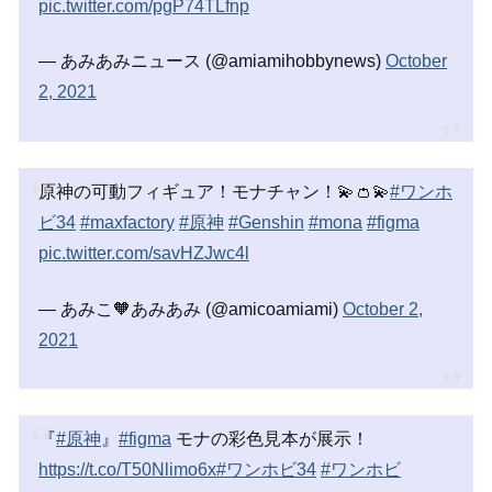
pic.twitter.com/pgP74TLfnp
— あみあみニュース (@amiamihobbynews)
October
2, 2021
原神の可動フィギュア！モナチャン！💫👛💫
#ワンホ
ビ34
#maxfactory
#原神
#Genshin
#mona
#figma
pic.twitter.com/savHZJwc4l
— あみこ🧡あみあみ (@amicoamiami)
October 2,
2021
『
#原神
』
#figma
モナの彩色見本が展示！
https://t.co/T50Nlimo6x
#ワンホビ34
#ワンホビ