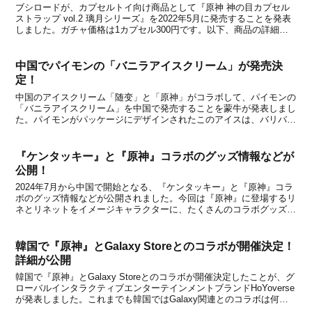
ブシロードが、カプセルトイ向け商品として『原神 神の目カプセル
ストラップ vol.2 璃月シリーズ』を2022年5月に発売することを発表
しました。ガチャ価格は1カプセル300円です。以下、商品の詳細で
す。概要本商品は、2021年9月に発売されて人気を博した『原神 神の
目カプセルストラップ モンドシ...
中国でパイモンの「バニラアイスクリーム」が発売決
定！
中国のアイスクリーム「随变」と「原神」がコラボして、パイモンの
「バニラアイスクリーム」を中国で発売することを蒙牛が発表しまし
た。パイモンがパッケージにデザインされたこのアイスは、バリバリ
としたチョコレートが入った定番バニラ味の美味しいアイスクリーム
になっているとのことです。©miHoYo Inc....
『ケンタッキー』と『原神』コラボのグッズ情報などが
公開！
2024年7月から中国で開始となる、『ケンタッキー』と『原神』コラ
ボのグッズ情報などが公開されました。今回は『原神』に登場するリ
ネとリネットをイメージキャラクターに、たくさんのコラボグッズが
登場したり、イベントが開催されたりと、さまざまな企画を用意して
いるとのこと。いくつかの情報を簡単に紹介します...
韓国で『原神』とGalaxy Storeとのコラボが開催決定！
詳細が公開
韓国で『原神』とGalaxy Storeとのコラボが開催決定したことが、グ
ローバルインタラクティブエンターテインメントブランドHoYoverse
が発表しました。これまでも韓国ではGalaxy関連とのコラボは何度
か行われており、「甘雨」や「ニィロウ」がコラボキャラクターに登