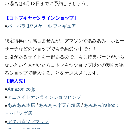
い場合は4月12日までに予約しましょう。
【コトブキヤオンラインショップ】
●
バーバラ 1/7スケール フィギュア
限定特典は付属しませんが、アマゾンやあみあみ、ホビー
サーチなどのショップでも予約受付中です！
割引があるサイトも一部あるので、もし特典パーツがいら
ないという人がいたらコトブキヤショップ以外の割引があ
るショップで購入することをオススメします。
【購入先】
●
Amazon.co.jp
●
アニメイトオンラインショッピング
●
あみあみ本店
/
あみあみ楽天市場店
/
あみあみYahooシ
ョッピング店
●
アキバ☆ソフマップ