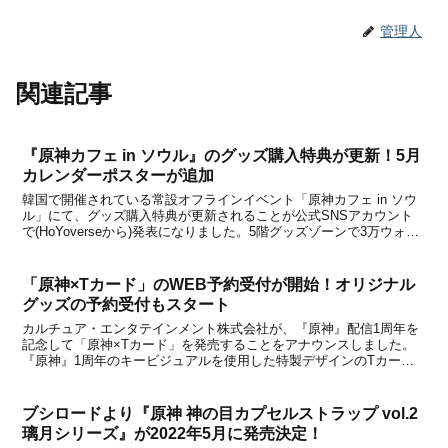
管理人
関連記事
『原神カフェ in ソウル』のグッズ購入特典が更新！5月
カレンダーポスターが追加
韓国で開催されている常設オフラインイベント「原神カフェ in ソウ
ル」にて、グッズ購入特典が更新されることが公式SNSアカウント
で(HoYoverseから)発表になりました。5階グッズゾーンで3万ウォン
以上購入した場合の贈呈品選択肢に、ネフェルをフィーチャーした
「5月カレンダーポスター(1枚)」が...
「原神×Tカード」のWEB予約受付が開始！オリジナル
グッズの予約受付もスタート
カルチュア・エンタテインメント株式会社が、『原神』配信1周年を
記念して「原神×Tカード」を発売することをアナウンスしました。
『原神』1周年のキービジュアルを使用した特製デザインのTカード
になっており、 モバイルTカードでもデザイン表示が可能とのこと。
※Tカード（キャラクターデザイン）のモバイルTカ...
ブシロードより『原神 神の目カプセルストラップ vol.2
璃月シリーズ』が2022年5月に発売決定！