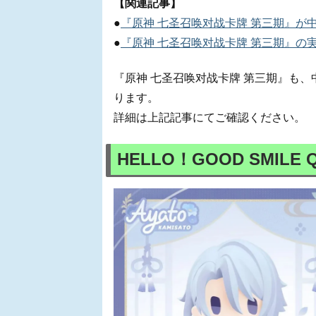
【関連記事】
●
『原神 七圣召唤对战卡牌 第三期』が
●
『原神 七圣召唤对战卡牌 第三期』の
『原神 七圣召唤对战卡牌 第三期』も、
ります。
詳細は上記記事にてご確認ください。
HELLO！GOOD SMI