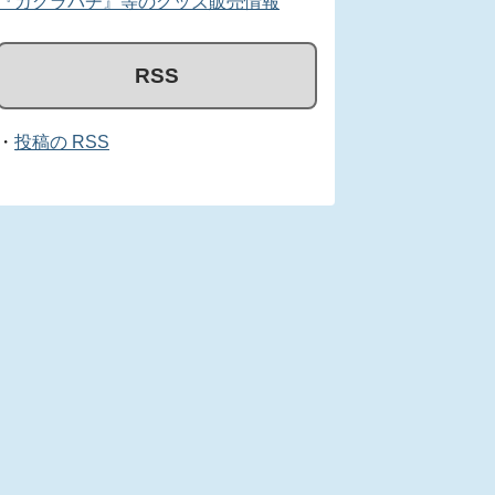
『カグラバチ』等のグッズ販売情報
RSS
・
投稿の RSS