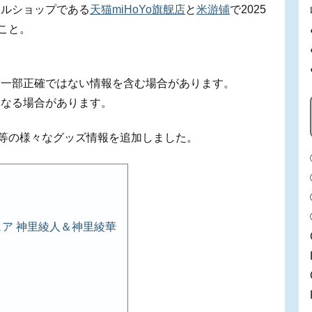
ャルショップである
天猫miHoYo旗舰店
と
米游铺
で2025
こと。
、一部正確ではない情報を含む場合があります。
異なる場合があります。
」等の様々なグッズ情報を追加しました。
ィギュア 神里綾人＆神里綾華