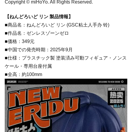
Copyright © miHoYo. All Rights Reserved.
【ねんどろいど リン 製品情報】
■商品名：ねんどろいど リン (GSC粘土人手办 铃)
■作品名：ゼンレスゾーンゼロ
■価格：349元
■中国での発売時期：2025年9月
■仕様：プラスチック製 塗装済み可動フィギュア・ノンス
ケール・専用台座付属
■全高：約100mm