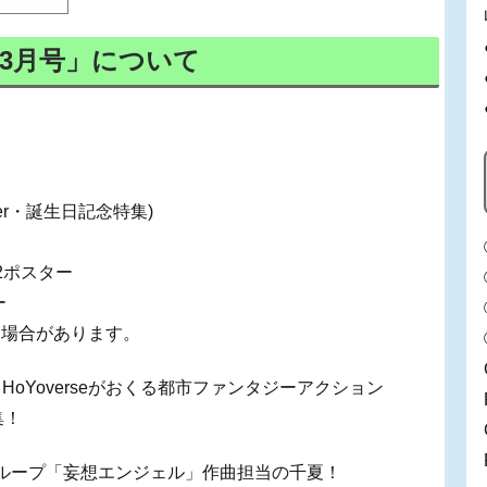
年3月号」について
er・誕生日記念特集)
2ポスター
ー
る場合があります。
HoYoverseがおくる都市ファンタジーアクション
集！
ループ「妄想エンジェル」作曲担当の千夏！