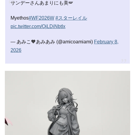
サンデーさんあまりにも美🪽
Myethos
#WF2026W
#スターレイル
pic.twitter.com/OjLDiNbtIx
— あみこ🧡あみあみ (@amicoamiami)
February 8,
2026