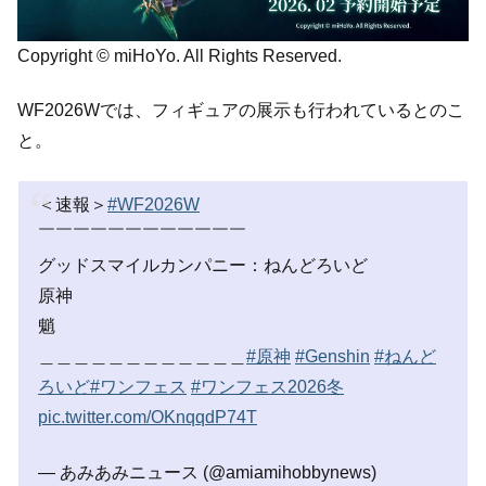
Copyright © miHoYo. All Rights Reserved.
WF2026Wでは、フィギュアの展示も行われているとのこ
と。
＜速報＞
#WF2026W
￣￣￣￣￣￣￣￣￣￣￣￣
グッドスマイルカンパニー：ねんどろいど
原神
魈
＿＿＿＿＿＿＿＿＿＿＿＿
#原神
#Genshin
#ねんど
ろいど
#ワンフェス
#ワンフェス2026冬
pic.twitter.com/OKnqqdP74T
— あみあみニュース (@amiamihobbynews)