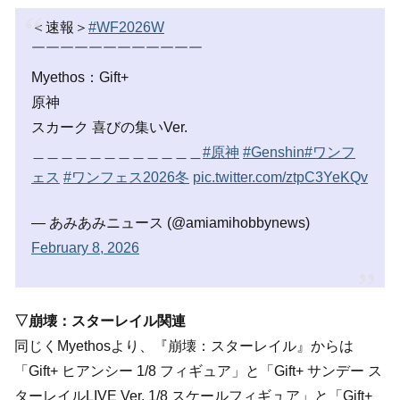
＜速報＞
#WF2026W
￣￣￣￣￣￣￣￣￣￣￣￣
Myethos：Gift+
原神
スカーク 喜びの集いVer.
＿＿＿＿＿＿＿＿＿＿＿＿
#原神
#Genshin
#ワンフ
ェス
#ワンフェス2026冬
pic.twitter.com/ztpC3YeKQv
— あみあみニュース (@amiamihobbynews)
February 8, 2026
▽崩壊：スターレイル関連
同じくMyethosより、『崩壊：スターレイル』からは
「Gift+ ヒアンシー 1/8 フィギュア」と「Gift+ サンデー ス
ターレイルLIVE Ver. 1/8 スケールフィギュア」と「Gift+