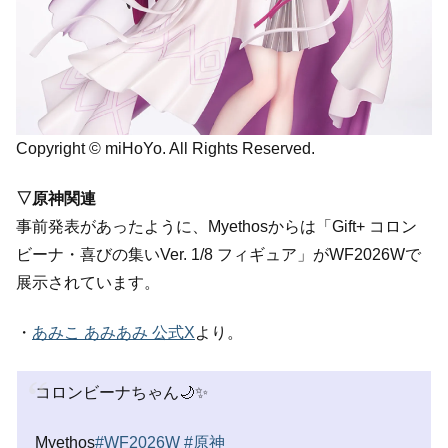
Copyright © miHoYo. All Rights Reserved.
▽原神関連
事前発表があったように、Myethosからは「Gift+ コロン
ビーナ・喜びの集いVer. 1/8 フィギュア」がWF2026Wで
展示されています。
・
あみこ あみあみ 公式X
より。
コロンビーナちゃん🌙✨
Myethos
#WF2026W
#原神