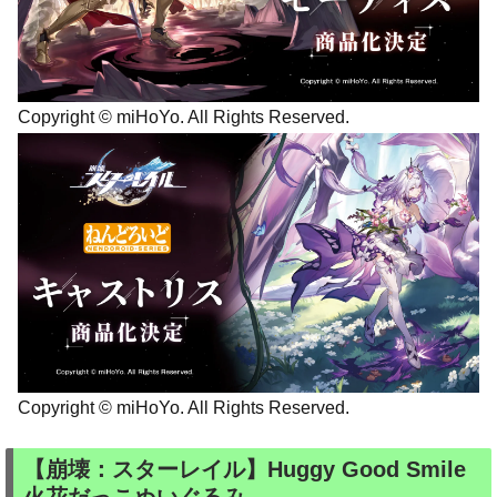
Copyright © miHoYo. All Rights Reserved.
Copyright © miHoYo. All Rights Reserved.
【崩壊：スターレイル】Huggy Good Smile
火花だっこぬいぐるみ