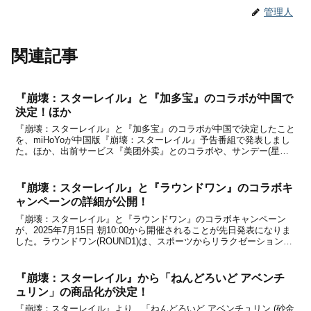
管理人
関連記事
『崩壊：スターレイル』と『加多宝』のコラボが中国で
決定！ほか
『崩壊：スターレイル』と『加多宝』のコラボが中国で決定したこと
を、miHoYoが中国版『崩壊：スターレイル』予告番組で発表しまし
た。ほか、出前サービス『美团外卖』とのコラボや、サンデー(星期
日)特別企画の開催などが発表になっていますので、下記からコラボ
やイベント情報をチェックしてみてください。『加...
『崩壊：スターレイル』と『ラウンドワン』のコラボキ
ャンペーンの詳細が公開！
『崩壊：スターレイル』と『ラウンドワン』のコラボキャンペーン
が、2025年7月15日 朝10:00から開催されることが先日発表になりま
した。ラウンドワン(ROUND1)は、スポーツからリラクゼーションま
で、日本各地で展開されている複合エンターテインメント空間です。
今回のコラボは、ラウンドワン全店を...
『崩壊：スターレイル』から「ねんどろいど アベンチ
ュリン」の商品化が決定！
『崩壊：スターレイル』より、「ねんどろいど アベンチュリン (砂金