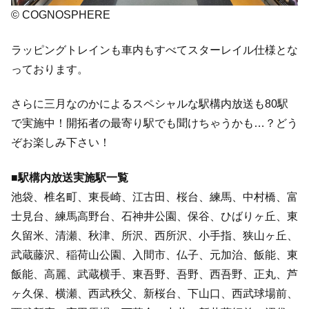
© COGNOSPHERE
ラッピングトレインも車内もすべてスターレイル仕様とな
っております。
さらに三月なのかによるスペシャルな駅構内放送も80駅
で実施中！開拓者の最寄り駅でも聞けちゃうかも…？どう
ぞお楽しみ下さい！
■駅構内放送実施駅一覧
池袋、椎名町、東長崎、江古田、桜台、練馬、中村橋、富
士見台、練馬高野台、石神井公園、保谷、ひばりヶ丘、東
久留米、清瀬、秋津、所沢、西所沢、小手指、狭山ヶ丘、
武蔵藤沢、稲荷山公園、入間市、仏子、元加治、飯能、東
飯能、高麗、武蔵横手、東吾野、吾野、西吾野、正丸、芦
ヶ久保、横瀬、西武秩父、新桜台、下山口、西武球場前、