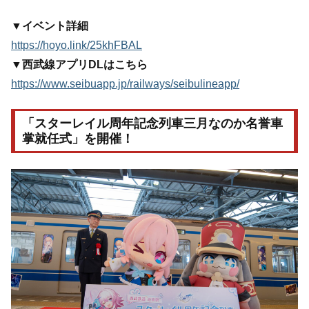
▼イベント詳細
https://hoyo.link/25khFBAL
▼西武線アプリDLはこちら
https://www.seibuapp.jp/railways/seibulineapp/
「スターレイル周年記念列車三月なのか名誉車
掌就任式」を開催！