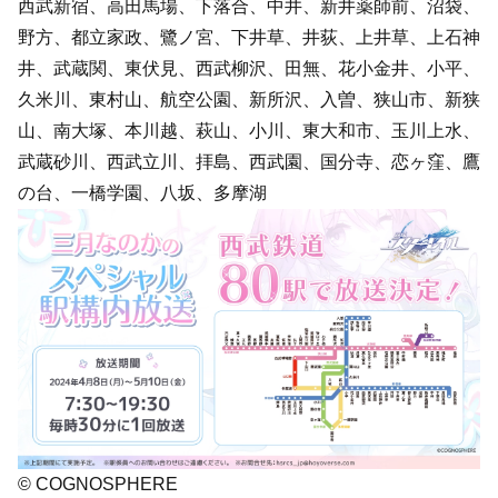
西武新宿、高田馬場、下落合、中井、新井薬師前、沼袋、
野方、都立家政、鷺ノ宮、下井草、井荻、上井草、上石神
井、武蔵関、東伏見、西武柳沢、田無、花小金井、小平、
久米川、東村山、航空公園、新所沢、入曽、狭山市、新狭
山、南大塚、本川越、萩山、小川、東大和市、玉川上水、
武蔵砂川、西武立川、拝島、西武園、国分寺、恋ヶ窪、鷹
の台、一橋学園、八坂、多摩湖
© COGNOSPHERE