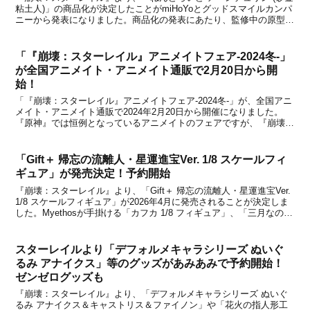
粘土人)」の商品化が決定したことがmiHoYoとグッドスマイルカンパ
ニーから発表になりました。商品化の発表にあたり、監修中の原型も
公開されています。Copyright © miHoYo. All Rights Reserved.C...
「『崩壊：スターレイル』アニメイトフェア-2024冬-」
が全国アニメイト・アニメイト通販で2月20日から開
始！
「『崩壊：スターレイル』アニメイトフェア-2024冬-」が、全国アニ
メイト・アニメイト通販で2024年2月20日から開催になりました。
『原神』では恒例となっているアニメイトのフェアですが、『崩壊：
スターレイル』でもついに初開催が決定！今回のフェアは、2024年2
月20日(火)～2024年3月17日...
「Gift＋ 帰忘の流離人・星運進宝Ver. 1/8 スケールフィ
ギュア」が発売決定！予約開始
『崩壊：スターレイル』より、「Gift＋ 帰忘の流離人・星運進宝Ver.
1/8 スケールフィギュア」が2026年4月に発売されることが決定しま
した。Myethosが手掛ける「カフカ 1/8 フィギュア」、「三月なのか
1/8 フィギュア」、「キャストリス 1/8 フィギュア」などに続いて、
帰忘の...
スターレイルより「デフォルメキャラシリーズ ぬいぐ
るみ アナイクス」等のグッズがあみあみで予約開始！
ゼンゼログッズも
『崩壊：スターレイル』より、「デフォルメキャラシリーズ ぬいぐ
るみ アナイクス＆キャストリス＆ファイノン」や「花火の指人形工