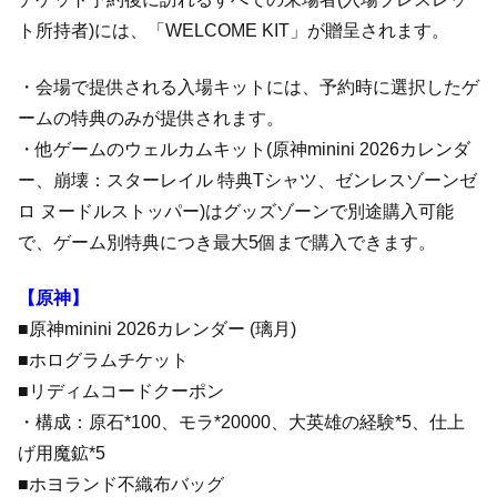
ト所持者)には、「WELCOME KIT」が贈呈されます。
・会場で提供される入場キットには、予約時に選択したゲ
ームの特典のみが提供されます。
・他ゲームのウェルカムキット(原神minini 2026カレンダ
ー、崩壊：スターレイル 特典Tシャツ、ゼンレスゾーンゼ
ロ ヌードルストッパー)はグッズゾーンで別途購入可能
で、ゲーム別特典につき最大5個まで購入できます。
【原神】
■原神minini 2026カレンダー (璃月)
■ホログラムチケット
■リディムコードクーポン
・構成：原石*100、モラ*20000、大英雄の経験*5、仕上
げ用魔鉱*5
■ホヨランド不織布バッグ