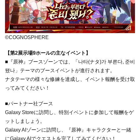
©COGNOSPHERE
【第2展示場9ホールの主なイベント】
■『原神』ブースゾーンでは、「나타(ナタ)가 부른다, 준비
됐나」テーマのブースイベントが進行されます。
ナタテーマの様々な修練を達成し、イベント報酬を受け取
ってみてください！
■パートナー社ブース
Galaxy Storeに訪問し、特別イベントに参加して報酬をゲ
ットしましょう。
Galaxy AIゾーンに訪問し、『原神』キャラクターと一緒
にGalaxy AIでクエストを完了してみてください！