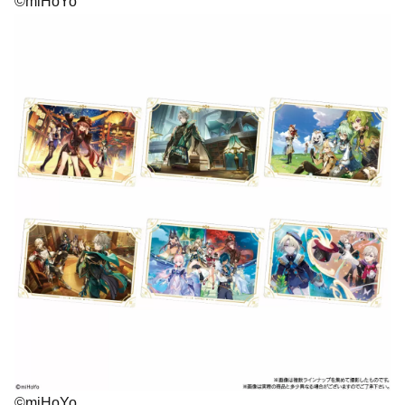
©miHoYo
©miHoYo