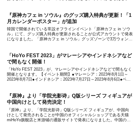
ム内アイテム交換コード付き「誕生日キャラステッカー」が、ファミ
リーマート店内マルチコピー機サービス「ファ...
『原神カフェ in ソウル』のグッズ購入特典が更新！「1
月カレンダーポスター」が追加
韓国で開催されている常設オフラインイベント「原神カフェ in ソウ
ル」にて、グッズ購入特典が更新されることが公式アカウントで発表
になりました。「原神カフェ in ソウル」グッズゾーンで3万ウォン以
上購入した場合の贈呈品選択肢に、シトラリのイラストがデザインさ
れた「1月カレンダーポスター(1枚)」が...
「HoYo FEST 2023」がマレーシアやインドネシアなど
で間もなく開催！
「HoYo FEST 2023」が、マレーシアやインドネシアなどで間もなく
開催となります。【イベント期間】●マレーシア：2023年8月1日～
2023年8月7日●インドネシア：2023年7月27日～2023年8月6日●ベト
ナム：2023年7月27日～2023年8月6日●タイ、フィリピン、シンガポ
ール...
『原神』より「学院光影诗」Q版シリーズ フィギュアが
中国向けとして発売決定！
『原神』より、「学院光影诗」Q版シリーズ フィギュアが、中国向
けとして発売されることが中国のオフィシャルショップである天猫
miHoYo旗舰店と米游铺の通販サイトで発表になりました。中国のオ
フィシャルショップである天猫miHoYo旗舰店と米游铺で、2026年8
月6日から予約受付を開始するとのこと。商...