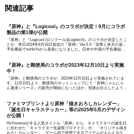
関連記事
『原神』と『Logicool』のコラボが決定！9月にコラボ
製品の第1弾が公開
『原神』と『Logicool (ロジクール)(Logitech)』のコラボが決定したこ
とが、本日2024年8月16日放送の『原神』Ver.5.0「栄華と炎天の途」
予告番組でmiHoYoから発表になりました。日本や中国の予告番組、
英語の公式SNSアカウントなどでコラボ情報を紹介しているので、
日本もコ...
『原神』と郵便局のコラボが2023年12月10日より実施
中！
『原神』と郵便局のコラボが、2023年12月10日より実施されていま
す。12月10日より、郵便局のネットショップにて「原神にゃんにゃ
ん速達シリーズ」の販売が開始になったほか、別途お伝えしたように
対象の郵便局にはコラボ開催を記念した『原神』の屋外広告も期間限
定にて登場しているとのこと。【販売サイトは...
ファミマプリントより原神「描きおろしカレンダー」
「誕生日キャラステッカー」等の2025年5月のデザイン
が公開！
HoYoverseがする人気タイトル『原神』から、キャラクターの誕生日
に合わせた「キャラクター生誕祭ブロマイド」や、「オリジナル描き
おろしカレンダー」、ゲーム内で使用できるアイテムがもらえるゲー