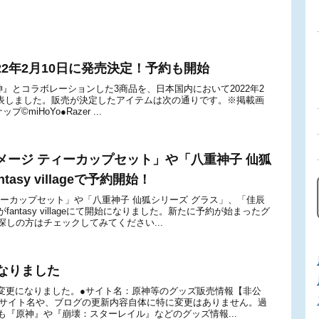
2022年2月10日に発売決定！予約も開始
神』とコラボレーションした3商品を、日本国内において2022年2
に発表しました。販売が決定したアイテムは次の通りです。※掲載画
iHoYo●Razer ...
メージ ティーカップセット」や「八重神子 仙狐
sy villageで予約開始！
ーカップセット」や「八重神子 仙狐シリーズ グラス」、「佳辰
ntasy villageにて開始になりました。新たに予約が始まったグ
しの方はチェックしてみてください...
なりました
が変更になりました。●サイト名：原神等のグッズ販売情報【非公
ムサイト名や、ブログの更新内容自体に特に変更はありません。過
『原神』や『崩壊：スターレイル』などのグッズ情報...