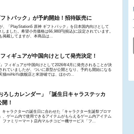
5 原神 ギフトパック」が予約開始！招待販売に
PlayStation5 原神 ギフトパック」を日本国内向けとして
スしました。希望小売価格は66,980円(税込)に設定されています。
掲載してますが、本商品は...
/7』フィギュアが中国向けとして発売決定！
/7』フィギュアが中国向けとして2026年4月に発売されることが決
されていましたが、ついに原型が公開となり、予約も開始になる
miHoYo旗舰店と米游铺では、ほかの...
おろしカレンダー」「誕生日キャラステッカ
公開！
から、キャラクターの誕生日に合わせた「キャラクター生誕祭ブロマ
」、ゲーム内で使用できるアイテムがもらえるゲーム内アイテム
ファミリーマート店内マルチコピー機サービス「フ...