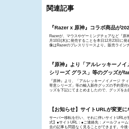
関連記事
『Razer x 原神』コラボ商品が
Razerが、マウスやゲーミングチェアなど『原
月10日(木)に発売することを本日12月23日
像はRazerのプレスリリースより。販売ラインナップ©m
『原神』より「アルレッキーノイ
シリーズ グラス」等のグッズがfanta
『原神』より、「アルレッキーノイメージ ティ
寄意シリーズ」等の輸入新作グッズの予約受付がfa
ッズを下記にてまとめましたので、グッズをお探
【お知らせ】サイトURLが変更に
サーバー移転を行い、それに伴いサイトURL
式】●サイトURL：●ご連絡先：メールフォー
去の記事も問題なく見ることができます。今後も