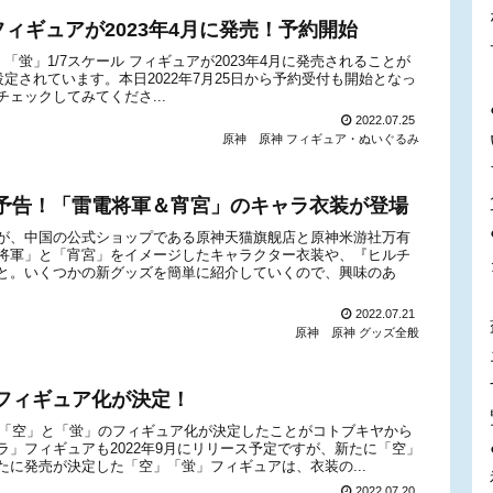
フィギュアが2023年4月に発売！予約開始
空」「蛍」1/7スケール フィギュアが2023年4月に発売されることが
に設定されています。本日2022年7月25日から予約受付も開始となっ
ェックしてみてくださ...
2022.07.25
原神
原神 フィギュア・ぬいぐるみ
予告！「雷電将軍＆宵宮」のキャラ衣装が登場
が、中国の公式ショップである原神天猫旗舰店と原神米游社万有
将軍」と「宵宮」をイメージしたキャラクター衣装や、『ヒルチ
と。いくつかの新グッズを簡単に紹介していくので、興味のあ
2022.07.21
原神
原神 グッズ全般
フィギュア化が決定！
の「空」と「蛍」のフィギュア化が決定したことがコトブキヤから
」フィギュアも2022年9月にリリース予定ですが、新たに「空」
に発売が決定した「空」「蛍」フィギュアは、衣装の...
2022.07.20