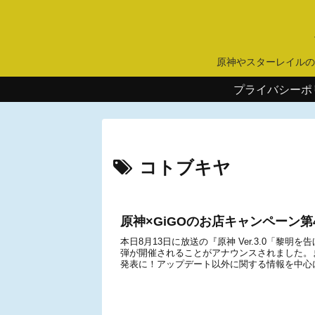
原神やスターレイルの
プライバシーポ
コトブキヤ
原神×GiGOのお店キャンペーン
本日8月13日に放送の『原神 Ver.3.0「黎
弾が開催されることがアナウンスされました。
発表に！アップデート以外に関する情報を中心に