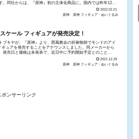
。同社からは、『原神』初の立体化商品に。国内では昨年12...
2022.02.21
原神
原神 フィギュア・ぬいぐるみ
7スケール フィギュアが発売決定！
トブキヤが、『原神』より、西風教会の祈祷牧師でモンドのアイ
フィギュアを発売することをアナウンスしました。同メーカーから
発売日と価格は未発表で、近日中に予約開始予定とのこと...
2021.12.29
原神
原神 フィギュア・ぬいぐるみ
スポンサーリンク