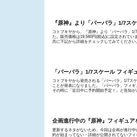
『原神』より「バーバラ」1/7スケ
コトブキヤから、『原神』より「バーバラ」1/7
た。販売価格は19,580円(税込)に設定され
共に下記から詳細をチェックしてみてください。※発
「バーバラ」1/7スケール フィ
コトブキヤから発売される「バーバラ」1/7スケ
ことが発表になりました。「バーバラ」フィギュ
その時に「近日中に予約開始予定！」と告知がさ
企画進行中の『原神』フィギュア
更新するネタがないため、今回は企画が進行中
約が始まってない・詳細が公開されてないフィ