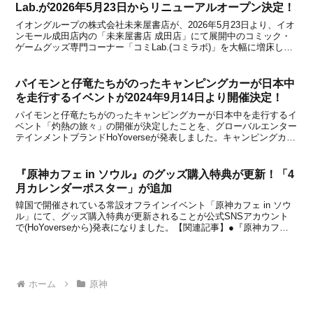
Lab.が2026年5月23日からリニューアルオープン決定！
イオングループの株式会社未来屋書店が、2026年5月23日より、イオ
ンモール成田店内の「未来屋書店 成田店」にて展開中のコミック・
ゲームグッズ専門コーナー「コミLab.(コミラボ)」を大幅に増床し、
リニューアルオープンすることを発表しました。今回のリニューアル
では、コミLab.コーナーの売場面積が...
パイモンと仔竜たちがのったキャンピングカーが日本中
を走行するイベントが2024年9月14日より開催決定！
パイモンと仔竜たちがのったキャンピングカーが日本中を走行するイ
ベント「灼熱の旅々」の開催が決定したことを、グローバルエンター
テインメントブランドHoYoverseが発表しました。キャンピングカー
は2024年9月14日から順次走行が始まり、写真や動画を撮ってXに投
稿したり、イベントの感想などを投稿す...
『原神カフェ in ソウル』のグッズ購入特典が更新！「4
月カレンダーポスター」が追加
韓国で開催されている常設オフラインイベント「原神カフェ in ソウ
ル」にて、グッズ購入特典が更新されることが公式SNSアカウント
で(HoYoverseから)発表になりました。【関連記事】●『原神カフェ
in ソウル』で「3月カレンダーポスター」が追加！5階グッズゾーン
で3万ウォン以上購入した場合の...
ホーム
原神