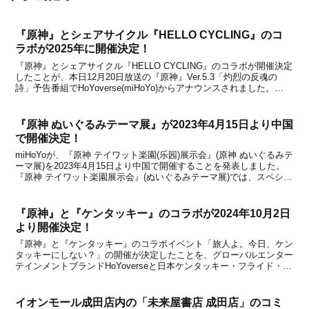
『原神』とシェアサイクル『HELLO CYCLING』のコ
ラボが2025年に開催決定！
『原神』とシェアサイクル『HELLO CYCLING』のコラボが開催決定
したことが、本日12月20日放送の『原神』Ver.5.3「灼烈の反魂の
詩」予告番組でHoYoverse(miHoYo)からアナウンスされました。
『HELLO CYCLING (ハローサイクリング)』とは、どこでも借りられ
て好き...
『原神 ぬいぐるみテーマ展』が2023年4月15日より中国
で開催決定！
miHoYoが、『原神 テイワット楽園(乐园)展示会』(原神 ぬいぐるみテ
ーマ展)を2023年4月15日より中国で開催することを発表しました。
『原神 テイワット楽園展示会』(ぬいぐるみテーマ展)では、スペシャ
ルゲストが登場するオフラインミーティングイベントのほか、新作ア
イテムを含むグッズの販売など...
『原神』と『ケンタッキー』のコラボが2024年10月2日
より開催決定！
『原神』と『ケンタッキー』のコラボイベント「旅人よ。今日、ケン
タッキーにしない？」の開催が決定したことを、グローバルエンター
テインメントブランドHoYoverseと日本ケンタッキー・フライド・チ
キン株式会社が発表しました。先日コラボを匂わせる投稿がSNSで
ありましたが、本日9月27日に正式発表とな...
イオンモール成田店内の「未来屋書店 成田店」のコミ