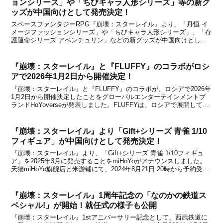
ョンシリーズ」や「ちびキャラ人形シリーズ」等の新グ
ッズが中国向けとして発売決定！
スペースファンタジーRPG『崩壊：スターレイル』より、「丹恒 イ
メージファッションシリーズ」や「ちびキャラ人形シリーズ」、「存
護運命シリーズ アベンチュリン」などの新グッズが中国向けとして
発売されることが中国のオフィシャルショップである天猫miHoYo旗
舰店と米游铺の通販サイトで発表になりました。...
『崩壊：スターレイル』と『FLUFFY』のコラボがロシ
アで2026年1月2日から開催決定！
『崩壊：スターレイル』と『FLUFFY』のコラボが、ロシアで2026年
1月2日から開催決定したことをグローバルエンターテインメントブ
ランドHoYoverseが発表しました。FLUFFYは、ロシアで展開してい
るふわふわのパンケーキなどを提供しているお店のことです。今回の
コラボでは「ダリア」をイメージ...
『崩壊：スターレイル』より「Gift+シリーズ 青雀 1/10
フィギュア」が中国向けとして発売決定！
『崩壊：スターレイル』より、「Gift+シリーズ 青雀 1/10フィギュ
ア」を2025年3月に発売することをmiHoYoがアナウンスしました。
天猫miHoYo旗舰店と米游铺にて、2024年8月21日 20時から予約受付
を開始するとのこと。商品の詳細は以下の通りです。※この記事は中
国語からの翻訳のた...
『崩壊：スターレイル』1周年記念の「なのかの鉄道ス
ペシャル!」が開始！就任式の様子も公開
『崩壊：スターレイル』1stアニバーサリー記念として、西武鉄道に