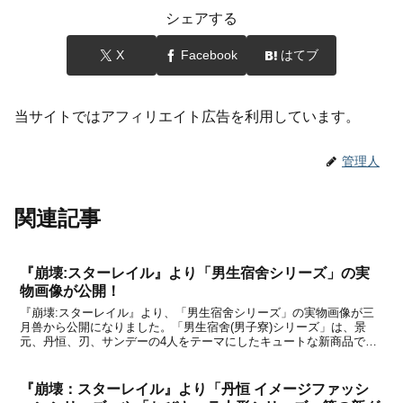
シェアする
X
Facebook
はてブ
当サイトではアフィリエイト広告を利用しています。
管理人
関連記事
『崩壊:スターレイル』より「男生宿舍シリーズ」の実
物画像が公開！
『崩壊:スターレイル』より、「男生宿舍シリーズ」の実物画像が三
月兽から公開になりました。「男生宿舍(男子寮)シリーズ」は、景
元、丹恒、刃、サンデーの4人をテーマにしたキュートな新商品で
す。中国公式ショップの天猫miHoYo旗舰店と米游铺では2025年5月
31日から予約受付が開始されましたが、202...
『崩壊：スターレイル』より「丹恒 イメージファッシ