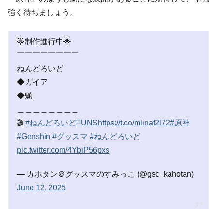
強く待ちましょう。
🌟制作進行中🌟
￣￣￣￣￣￣￣￣
ねんどろいど
◆ガイア
◆魈
＿＿＿＿＿＿＿＿
🎬️
#ねんどろいどFUNS
https://t.co/mlinaf2l72
#原神
#Genshin
#グッスマ
#ねんどろいど
pic.twitter.com/4YbiP56pxs
— カホタン＠グッスマのすみっこ (@gsc_kahotan)
June 12, 2025