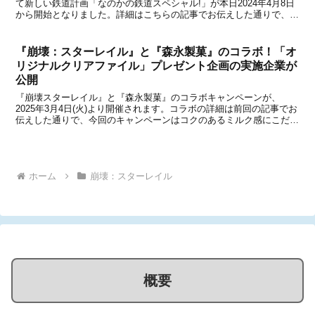
て新しい鉄道計画「なのかの鉄道スペシャル!」が本日2024年4月8日
から開始となりました。詳細はこちらの記事でお伝えした通りで、ラ
ッピングトレイン「スターレイル周年記念列車」の運行や、三月なの
かによるスペシャル駅構内放送の実施など、盛...
『崩壊：スターレイル』と『森永製菓』のコラボ！「オ
リジナルクリアファイル」プレゼント企画の実施企業が
公開
『崩壊スターレイル』と『森永製菓』のコラボキャンペーンが、
2025年3月4日(火)より開催されます。コラボの詳細は前回の記事でお
伝えした通りで、今回のキャンペーンはコクのあるミルク感にこだわ
った一口サイズのチョコレート「ダース」とのコラボとなり、三月な
のか、ルアン・メェイ ルアン、カフカ、景元、ア...
ホーム
崩壊：スターレイル
概要