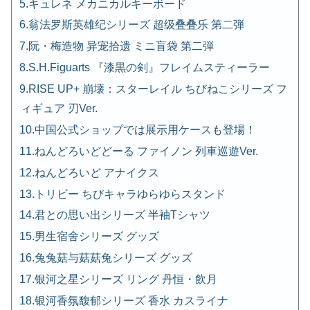
キュレネ メカニカルキーボード
翁法罗斯英雄纪シリーズ 超级叠叠乐 第二弾
阮・梅造物 异宠拾遗 ミニ盲袋 第二弾
S.H.Figuarts 『漆黒の剣』フレイムスティーラー
RISE UP+ 崩壊：スターレイル ちびねこシリーズ フ
ィギュア 刃Ver.
中国公式ショップでは展示用ケースも登場！
ねんどろいどどーる ファイノン 列車巡遊Ver.
ねんどろいど アナイクス
トリビー ちびキャラゆらゆらスタンド
君との思い出シリーズ 半袖Tシャツ
男生宿舍シリーズ グッズ
兔兔菇与菇菇兔シリーズ グッズ
银河之星シリーズ リング 丹恒・飲月
银河香氛馥郁シリーズ 香水 カスライナ