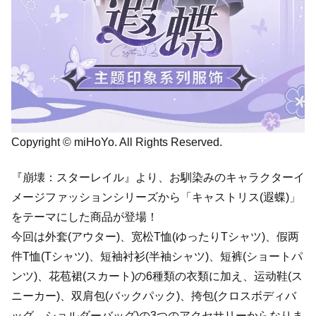
Copyright © miHoYo. All Rights Reserved.
『崩壊：スターレイル』より、お馴染みのキャラクターイ
メージファッションシリーズから「キャストリス(遐蝶)」
をテーマにした商品が登場！
今回は外套(アウター)、宽松T恤(ゆったりTシャツ)、假两
件T恤(Tシャツ)、短袖衬衫(半袖シャツ)、短裤(ショートパ
ンツ)、花苞裙(スカート)の6種類の衣類に加え、运动鞋(ス
ニーカー)、双肩包(バックパック)、挎包(クロスボディバ
ッグ、ショルダーバッグ)の3つのアクセサリーからなりま