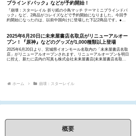
ブラインドパック』などが予約開始！
『崩壊：スターレイル 折り紙の小鳥マッチ テーマミニブラインドパ
ック』など、2商品がコレイズなどで予約開始になりました。今回予
約開始になったのは、以前中国向けに登場した下記2商品です。●崩
壊：スターレイル 折り紙の小鳥マッチ テーマミニブラインドパック
※1BOXは12個入り(折纸小鸟对对碰系列 ...
2025年6月20日に未来屋書店名取店がリニューアルオー
プン！『原神』などのグッズが1,000種類以上登場
2025年6月20日より、宮城県イオンモール名取内の「未来屋書店名取
店」がリニューアルオープンされます。リニューアルオープンを明日
に控え、新たに店内の写真も株式会社未来屋書店(未来屋書店名取店)
から公開になりました。【関連記事】●2025年6月20日に未来屋書店
名取店がリニューアルオープン！『原神...
ホーム
崩壊：スターレイル
概要