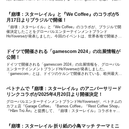
よるキャラクター表現の追求をテーマに、「造形」「可動」「彩色」
と...
『崩壊：スターレイル』と『We Coffee』のコラボが5
月17日よりブラジルで開催！
『崩壊：スターレイル』と『We Coffee』のコラボが、ブラジルで開
催決定したことをグローバルエンターテインメントブランド
HoYoverseが発表しました。今回のイベントは、世界各地で開催され
たグローバルイベント『崩壊：スターレイル』1stアニバーサリーの
ブラジル版となり、人気のコーヒーショップ...
ドイツで開催される「gamescom 2024」の出展情報が
公開！
ドイツで開催される「gamescom 2024」の出展情報を、グローバル
エンターテインメントブランドHoYoverseが発表しました。
「gamescom」とは、ドイツのケルンで開催されている、欧州最大級
のコンピューターゲーム関連の見本市です。今年は2024年8月21日～
8月25日の期間に、ドイツの...
ベトナムで『崩壊：スターレイル』のアニバーサリード
リンクコラボが2025年4月20日より開催決定！
グローバルエンターテインメントブランドHoYoverseが、ベトナムの
カフェ店『Garage Coffee』『Bamos Coffee』『Rest Coffee Shop』
『Hầm Trú Ẩn』と提携して、『崩壊：スターレイル』コラボキャン
ペーンを2025年4月20日より開催することを発表しまし...
『崩壊：スターレイル 折り紙の小鳥マッチ テーマミニ