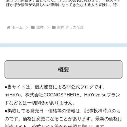
新コラボ開催を予告しました。コラボの発表にあわせて、「旅人～！
ぽかぽか陽気が気持ちいい季節になってきたな！旅人の冒険に、特別
なサプライズを用意したぞ！楽しみにしててくれよな！」という文章
と共に4人のシルエットも公開されています。...
ホーム
原神
原神 グッズ全般
概要
●当サイトは、個人運営による非公式ブログです。
miHoYo、株式会社COGNOSPHERE、HoYoverseブラン
ドなどとは一切関係がありません。
●掲載してる発売日・価格等の情報は、記事投稿時点のも
のです。価格は変更になることがあります。最新の価格は
販売サイト、公式サイト等から確認お願いします。