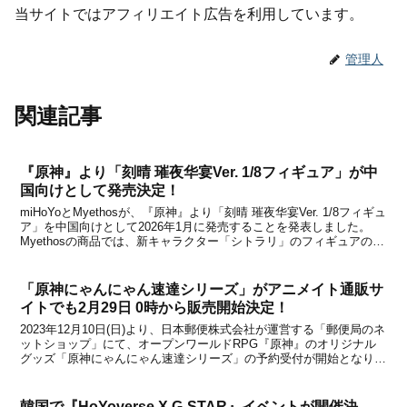
当サイトではアフィリエイト広告を利用しています。
管理人
関連記事
『原神』より「刻晴 璀夜华宴Ver. 1/8フィギュア」が中
国向けとして発売決定！
miHoYoとMyethosが、『原神』より「刻晴 璀夜华宴Ver. 1/8フィギュ
ア」を中国向けとして2026年1月に発売することを発表しました。
Myethosの商品では、新キャラクター「シトラリ」のフィギュアの予
約受付が先日から始まったばかりですが、新たに「刻晴」のフィギュ
アも登場するとのこと...
「原神にゃんにゃん速達シリーズ」がアニメイト通販サ
イトでも2月29日 0時から販売開始決定！
2023年12月10日(日)より、日本郵便株式会社が運営する「郵便局のネ
ットショップ」にて、オープンワールドRPG『原神』のオリジナル
グッズ「原神にゃんにゃん速達シリーズ」の予約受付が開始となりま
した。郵便局にちなみ、『原神』に配達員として登場するキャラクタ
ー「綺良々(きらら)」の描き下ろしイラス...
韓国で『HoYoverse X G-STAR』イベントが開催決