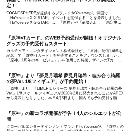
定！
COGNOSPHEREが提供するブランドHoYoverseが、韓国で
『HoYoverse X G-STAR』イベントを開催することを発表しました。
『HoYoverse X G-STAR』は、『原神』や『崩壊3rd』、『未定事件
簿』などmiHoYoのゲームをフィーチャーしたリアルイベントです。
11月...
「原神×Tカード」のWEB予約受付が開始！オリジナル
グッズの予約受付もスタート
カルチュア・エンタテインメント株式会社が、『原神』配信1周年を
記念して「原神×Tカード」を発売することをアナウンスしました。
『原神』1周年のキービジュアルを使用した特製デザインのTカード
になっており、 モバイルTカードでもデザイン表示が可能とのこと。
※Tカード（キャラクターデザイン）のモバイルTカ...
『原神』より「夢見月瑞希 夢見月瑞希・睦み合う綺羅
の夢Ver. 1/8フィギュア」が予約開始！
『原神』より、「LIMEPIEシリーズ 夢見月瑞希・睦み合う綺羅の夢
Ver.」1/8 スケールフィギュアが2026年2月に発売されることがAPEX
から発表になりました。本日4月3日より、国内でも予約受付を順次
開始するとのこと。この記事ではフィギュアの予約先や詳細などをま
とめましたので、下記からチェ...
『原神』の新コラボ開催が予告！4人のシルエットが公
開
グローバルエンターテインメントブランドHoYoverseが、『原神』の