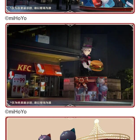
©miHoYo
©miHoYo