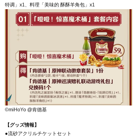
特调」x1、料理「美味的 酥酥羊角包」x1
©miHoYo @肯德基
【グッズ情報】
●流砂アクリルチケットセット