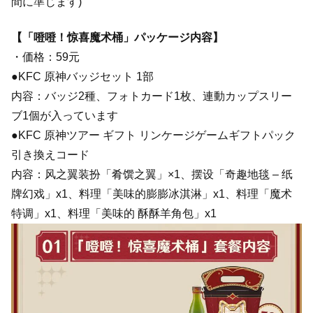
間に準じます)
【「噔噔！惊喜魔术桶」パッケージ内容】
・価格：59元
●KFC 原神バッジセット 1部
内容：バッジ2種、フォトカード1枚、連動カップスリー
ブ1個が入っています
●KFC 原神ツアー ギフト リンケージゲームギフトパック
引き換えコード
内容：风之翼装扮「肴馔之翼」×1、摆设「奇趣地毯 – 纸
牌幻戏」x1、料理「美味的膨膨冰淇淋」x1、料理「魔术
特调」x1、料理「美味的 酥酥羊角包」x1