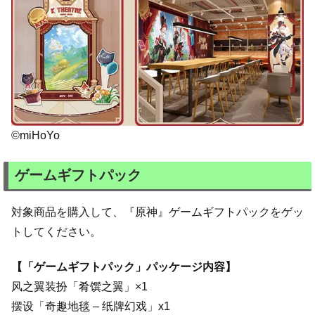
©miHoYo
ゲームギフトパック
対象商品を購入して、『原神』ゲームギフトパックをゲッ
トしてください。
【「ゲームギフトパック」パッケージ内容】
风之翼装扮「肴馔之翼」×1
摆设「奇趣地毯 – 纸牌幻戏」x1