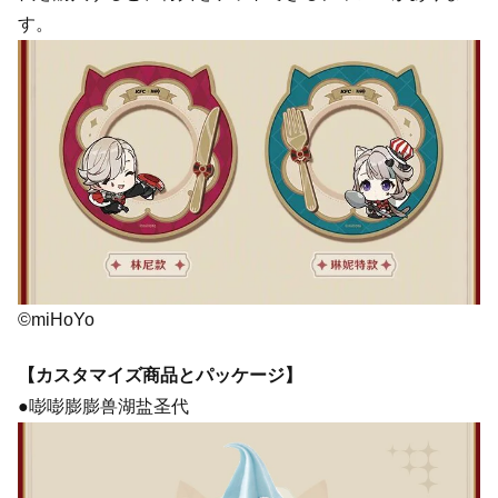
す。
©miHoYo
【カスタマイズ商品とパッケージ】
●嘭嘭膨膨兽湖盐圣代