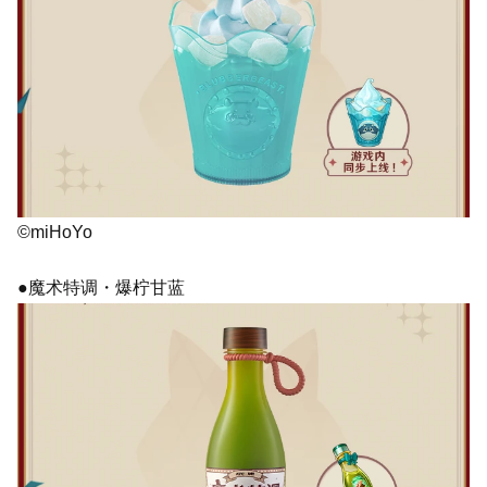
©miHoYo
●魔术特调・爆柠甘蓝