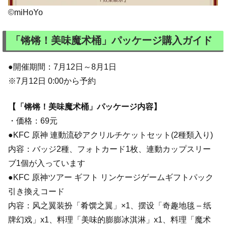
©miHoYo
「锵锵！美味魔术桶」パッケージ購入ガイド
●開催期間：7月12日～8月1日
※7月12日 0:00から予約
【「锵锵！美味魔术桶」パッケージ内容】
・価格：69元
●KFC 原神 連動流砂アクリルチケットセット(2種類入り)
内容：バッジ2種、フォトカード1枚、連動カップスリー
ブ1個が入っています
●KFC 原神ツアー ギフト リンケージゲームギフトパック
引き換えコード
内容：风之翼装扮「肴馔之翼」×1、摆设「奇趣地毯 – 纸
牌幻戏」x1、料理「美味的膨膨冰淇淋」x1、料理「魔术