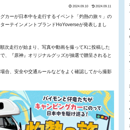
2024.09.10
2024.09.11
ングカーが日本中を走行するイベント「灼熱の旅々」の
ーテインメントブランドHoYoverseが発表しまし
から順次走行が始まり、写真や動画を撮ってXに投稿した
とで、『原神』オリジナルグッズが抽選で贈呈されると
る場合、安全や交通ルールなどをよく確認してから撮影