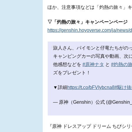
ほか、注意事項などは「灼熱の旅々」
▽「灼熱の旅々」キャンペーンページ
https://genshin.hoyoverse.com/ja/news/d
旅人さん、パイモンと仔竜たちがの
キャンピングカーの写真や動画、次
他感想などを
#原神ナタ
と
#灼熱の
ズをプレゼント！
▼詳細
https://t.co/bFVIybcna8
#駆け
— 原神（Genshin）公式 (@Genshin_
『原神 ドレスアップ ドリーム ちびシリー