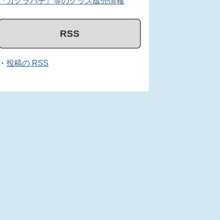
『カグラバチ』等のグッズ販売情報
RSS
・
投稿の RSS