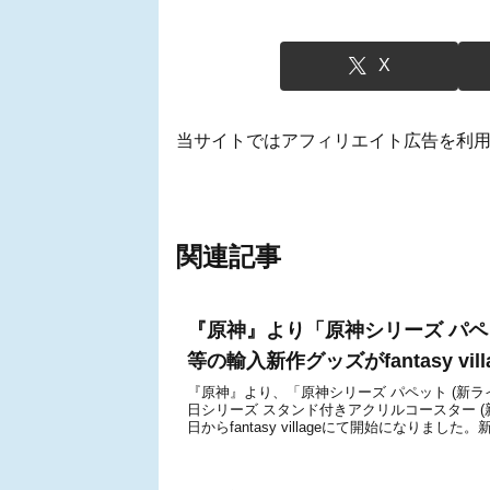
X
当サイトではアフィリエイト広告を利
関連記事
『原神』より「原神シリーズ パペ
等の輸入新作グッズがfantasy vi
『原神』より、「原神シリーズ パペット (新ラ
日シリーズ スタンド付きアクリルコースター (
日からfantasy villageにて開始になりました