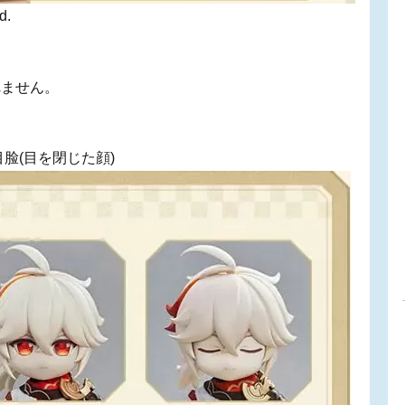
d.
れません。
目脸(目を閉じた顔)