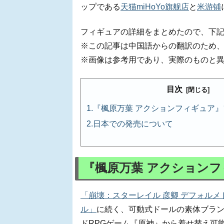
ップである
天猫miHoYo旗舰店
と
米游铺
フィギュアの詳細をまとめたので、下
※この記事は中国語からの翻訳のため
※画像は参考用であり、実際のものと
目次
『楓原万葉 アクションフィギュア
日本での発売について
『楓原万葉 アクション
「崩壊：スターレイル 彦卿 デフォルメ
ル」
に続く、可動式ドールの素体ブラン
ドRPGゲーム『原神』から着せ替え可