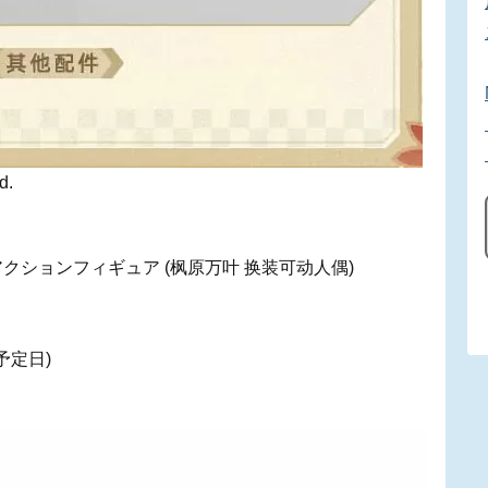
d.
クションフィギュア (枫原万叶 换装可动人偶)
予定日)