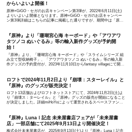
からいよいよ開催！
原神×GiGO・セガのお店キャンペーン第3弾が、2022年6月11日(土)
よりいよいよ開催となります。原神×GiGO・セガのお店キャンペー
ン第3弾詳細はこちらの記事に掲載した通りですが、期間中は「原神
焼き」の第2弾やノベルティ付きドリンクの販売、新作プライズ(クレ
ーンゲーム用景品)の登場といったキ...
『原神』より「珊瑚宮心海 キーボード」や「アワアワ
タツノコ ぬいぐるみ」等の輸入新作グッズが予約開
始！
『原神』より、「珊瑚宮心海 キーボード」や「スライムシリーズ 組
み立て型収納椅子」、「アワアワタツノコ ぬいぐるみ」等の輸入新
作グッズの予約受付が、2023年11月10日からfantasy villageにて開始
になりました。【関連記事】■『原神』より「ヒルチャール 1/8 可動
フィギュア」や「珊...
ロフトで2024年11月2日より『崩壊：スターレイル』と
『原神』のグッズが販売決定！
ロフト13店舗およびロフトネットストアにて、2024年11月2日(土)よ
り『崩壊ス：ターレイル』と『原神』グッズの販売が開始になること
が決定しました。詳細miHoYoによって運営されるスペースファンタ
ジーRPG『崩壊：スターレイル』とオープンワールドRPG『原神』
から、新グッズがロフトに登場。アク...
『原神』LunaⅠ記念 未来屋書店フェアが「未来屋書
店」一部店舗にて2025年9月13日より開催決定！
株式会社未来屋書店が、2025年9月13日(土)より『原神』LunaⅠ記念