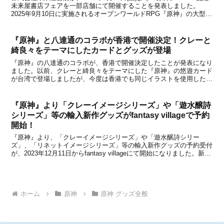
未来屋書店フェアを一部店舗にて開催することを発表しました。
2025年9月10日に実施されるオープンワールドRPG『原神』の大型ア
ップデートにより、「ナド・クライ」が新たに開放され、新たなキャ
ラクターとして「ラウマ」「フリン...
『原神』と八達通のコラボが香港で開催決定！クレーと
綺良々をテーマにしたカードとグッズが登場
『原神』の八達通のコラボが、香港で開催決定したことが発表になり
ました。以前、クレーと綺良々をテーマにした『原神』の悠遊カード
が台湾で登場しましたが、今度は香港でも同じイラストを使用したカ
ードやグッズが登場します。『原神』コラボのオクトパスカードはか
わいいだけではなく、支払いや交通機関で便利に利用で...
『原神』より「クレーイメージシリーズ」や「遊水醸詩
シリーズ」等の輸入新作グッズがfantasy villageで予約
開始！
『原神』より、「クレーイメージシリーズ」や「遊水醸詩シリー
ズ」、「リネットイメージシリーズ」等の輸入新作グッズの予約受付
が、2023年12月11日からfantasy villageにて開始になりました。新た
に予約が始まったグッズを下記にてまとめましたので、グッズをお探
しの方はチェックしてみてくださ...
ホーム
原神
原神 グッズ全般