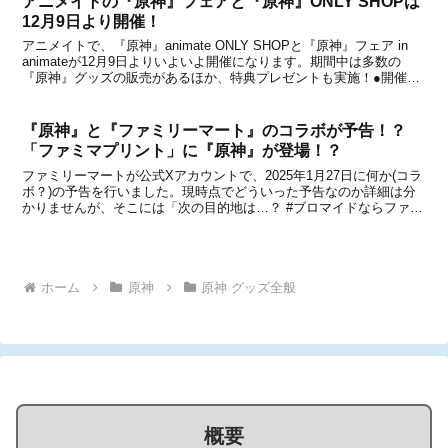
アニメイトの『原神』フェアと『原神』ONLY SHOPは
12月9日より開催！
アニメイトで、『原神』animate ONLY SHOPと『原神』フェア in
animateが12月9日よりいよいよ開催になります。期間中は多数の
『原神』グッズの販売があるほか、特典プレゼントも実施！●開催期
間：2021年12月9日(木)～2021年12月26日(日)までなお、以前もお伝
えしたよ...
『原神』と『ファミリーマート』のコラボが予告！？
「ファミマプリント」に『原神』が登場！？
ファミリーマートが公式Xアカウントで、2025年1月27日に何か(コラ
ボ？)の予告を行いました。現時点でどういった予告なのか詳細は分
かりませんが、そこには「次の目的地は…？ #ブロマイドならファミ
マ」という投稿文と共に、1枚の画像が掲載されています。次の目的
地は…？#ブロマイドならファミマ pic...
ホーム
原神
原神 グッズ全般
概要