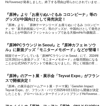
HoYoverseが発表しました。終了する理由は明らかにされていませ
ん。【お知らせ】#原神 公式ラジオ「#テイワット放送局」は12月の
放送をもって終了となります。第107回...
『原神』より「お座りぬいぐるみ コロンビーナ」等の
グッズが中国向けとして発売決定！
『原神』より、「原神テーマシリーズ お座りぬいぐるみ コロンビー
ナ」や「新月的祝福シリーズ」等のグッズが、中国向けとして発売さ
れることが中国のオフィシャルショップである天猫miHoYo旗舰店と
米游铺の通販サイトで発表になりました。今回はコロンビーナをテー
マにしたグッズが多数登場！中国のオフィシャル...
『原神PCラウンジ in Seoul』と『原神カフェ in ソウ
ル』に新規グッズ「モニターメモボード」などが登場！
韓国でオープンしている「原神PCラウンジ in Seoul」にて、2024年
12月28日から新規グッズ「モニターメモボード」が販売開始になる
ことが公式SNSアカウントで発表になりました。同じく韓国の常設
オフラインイベント「原神カフェ in ソウル」では、2025年1月3日か
ら新規グッズとして「スラ...
『原神』のアート展・展示会「Teyvat Expo」がフラン
スで開催決定！
『原神』の展示会(ゲームアート展・テーマ展)「Genshin Impact
Teyvat Expo」が、フランス・パリで2025年9月13日から開催が決定
したことを、グローバルエンターテインメントブランドHoYoverseが
発表しました。「Genshin Impact Teyvat Expo (テ...