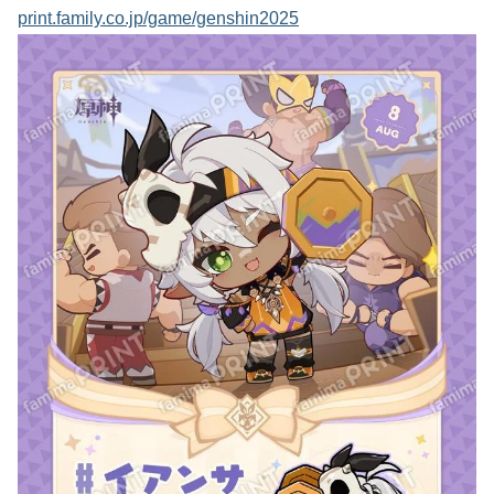
print.family.co.jp/game/genshin2025