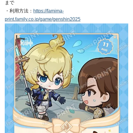
まで
・利用方法：
https://famima-
print.family.co.jp/game/genshin2025