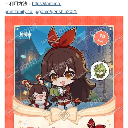
・利用方法：
https://famima-
print.family.co.jp/game/genshin2025