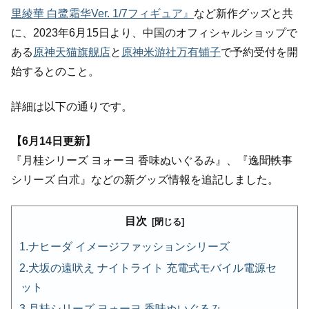
里綾華 白鹭霜华Ver. 1/7フィギュア』
など新作グッズと共
に、2023年6月15日より、中国のオフィシャルショップで
ある
原神天猫旗舰店
と
原神米游社万有铺子
で予約受付を開
始するとのこと。
詳細は以下の通りです。
【6月14日更新】
『月桂シリーズ ヨォーヨ 香味ぬいぐるみ』、『逸聞軼事
シリーズ 白朮』などの新グッズ情報を追記しました。
目次
ナヒーダ イメージファッションシリーズ
犬坂の遠吠え ナイトライト 充電式モバイル電源セ
ット
月桂シリーズ ヨォーヨ 香味ぬいぐるみ