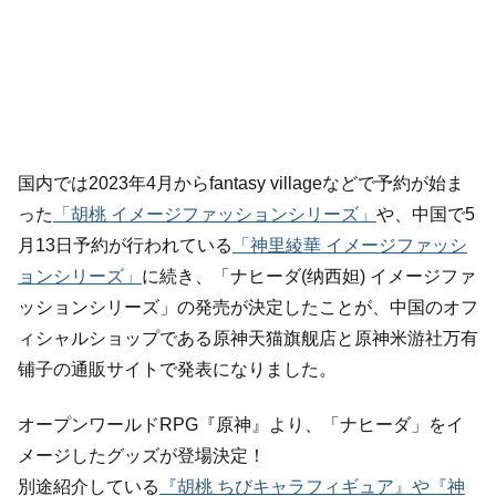
国内では2023年4月からfantasy villageなどで予約が始ま
った
「胡桃 イメージファッションシリーズ」
や、中国で5
月13日予約が行われている
「神里綾華 イメージファッシ
ョンシリーズ」
に続き、「ナヒーダ(纳西妲) イメージファ
ッションシリーズ」の発売が決定したことが、中国のオフ
ィシャルショップである原神天猫旗舰店と原神米游社万有
铺子の通販サイトで発表になりました。
オープンワールドRPG『原神』より、「ナヒーダ」をイ
メージしたグッズが登場決定！
別途紹介している
『胡桃 ちびキャラフィギュア』や『神