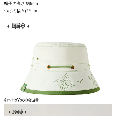
帽子の高さ 約9cm
つばの幅 約7.5cm
©miHoYo/米哈游®