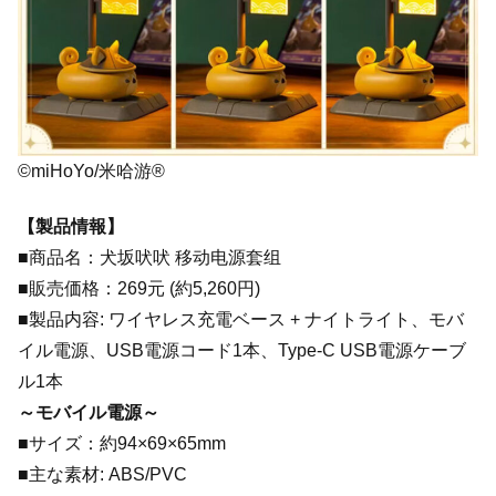
©miHoYo/米哈游®
【製品情報】
■商品名：犬坂吠吠 移动电源套组
■販売価格：269元 (約5,260円)
■製品内容: ワイヤレス充電ベース + ナイトライト、モバ
イル電源、USB電源コード1本、Type-C USB電源ケーブ
ル1本
～モバイル電源～
■サイズ：約94×69×65mm
■主な素材: ABS/PVC