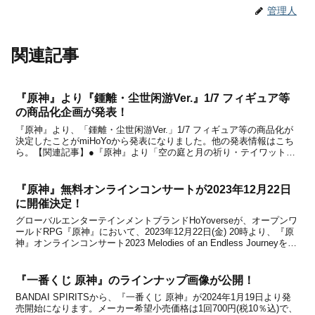
管理人
関連記事
『原神』より『鍾離・尘世闲游Ver.』1/7 フィギュア等
の商品化企画が発表！
『原神』より、「鍾離・尘世闲游Ver.」1/7 フィギュア等の商品化が
決定したことがmiHoYoから発表になりました。他の発表情報はこち
ら。【関連記事】●『原神』より「空の庭と月の祈り・テイワットツ
アー」が3都市で開催決定！大阪会場の概要が公開●「WELCOME ホ
ヨランド 2025」イベントが韓...
『原神』無料オンラインコンサートが2023年12月22日
に開催決定！
グローバルエンターテインメントブランドHoYoverseが、オープンワ
ールドRPG『原神』において、2023年12月22日(金) 20時より、『原
神』オンラインコンサート2023 Melodies of an Endless Journeyを
YouTube、TikTok、Xアカウントにて無料配信す...
『一番くじ 原神』のラインナップ画像が公開！
BANDAI SPIRITSから、『一番くじ 原神』が2024年1月19日より発
売開始になります。メーカー希望小売価格は1回700円(税10％込)で、