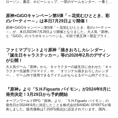
ローソン、書店、ホビーショップ、一部のゲームセンター、一番くじ
公式ショップなどから購入することができます。また、店頭以外に
BANDAI SPIRIT...
原神×GiGOキャンペーン第5弾「～花笑むひととき、彩
のパーティー～」は本日7月29日より開催！
原神×GiGOキャンペーン第5弾「～花笑むひととき、彩のパーティー
～」が、本日2023年7月29日より開催となりました。大人気『原神』
と『GiGO』のコラボキャンペーンも、今回で第五弾！限定プライズ
の登場はもちろん、ノベルティ配布、「原神焼き」第3弾や「ノベル
ティ付きドリンク」の販売など、盛りだく...
ファミマプリントより原神「描きおろしカレンダー」
「誕生日キャラステッカー」等の2026年2月のデザイン
が公開！
大人気ゲーム『原神』から、キャラクターの誕生日に合わせた「キャ
ラクター生誕祭ブロマイド」や、「オリジナル描きおろしカレンダ
ー」、ゲーム内で使用できるアイテムがもらえるゲーム内アイテム交
換コード付き「誕生日キャラステッカー」が、ファミリーマート店内
マルチコピー機サービス「ファミマプリント」にて、20...
『原神』より「S.H.Figuarts パイモン」が2024年9月に
発売決定！3月29日から予約開始
オープンワールドRPG『原神』より、「S.H.Figuarts パイモン」の
発売日が2024年9月に決定したことを株式会社BANDAI SPIRITSが発
表しました。販売価格は7,150円(税込)に設定されています。国内で
は、「プレミアムバンダイ 魂ウェブ商店」にて3月29日 16時から予
約開始予...