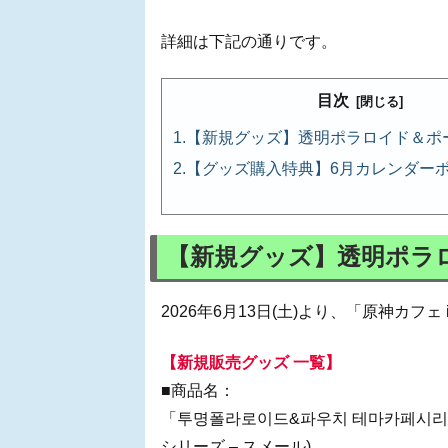
詳細は下記の通りです。
目次
【新規グッズ】透明ポラロイド＆ポ
【グッズ購入特典】6月カレンダーポス
【新規グッズ】透明ポラ
2026年6月13日(土)より、「原神カフ
【新規販売グッズ 一覧】
■商品名：
「투명폴라로이드&파우치 테마카페시리
シリーズ – スメール)