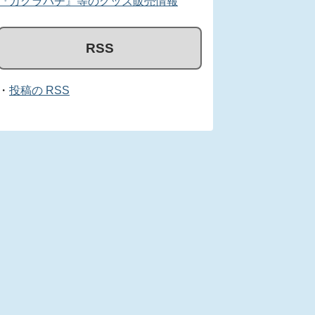
『カグラバチ』等のグッズ販売情報
RSS
・
投稿の RSS