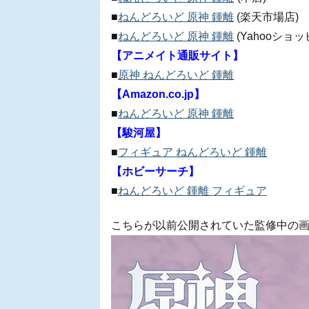
■
ねんどろいど 原神 鍾離
(楽天市場店)
■
ねんどろいど 原神 鍾離
(Yahooショ
【アニメイト通販サイト】
■
原神 ねんどろいど 鍾離
【Amazon.co.jp】
■
ねんどろいど 原神 鍾離
【駿河屋】
■
フィギュア ねんどろいど 鍾離
【ホビーサーチ】
■
ねんどろいど 鍾離 フィギュア
こちらが以前公開されていた監修中の