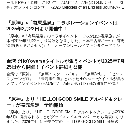
ールドRPG『原神』において、2023年12月22日(金) 20時より、『原
神』オンラインコンサート2023 Melodies of an Endless Journeyを
YouTube、TikTok、Xアカウントにて無料配信す...
『原神』×「有馬温泉」コラボレーションイベントは
2025年2月22日より開催中！
『原神』×「有馬温泉」のコラボイベント「ぽっかぽか温泉旅」が、
本日2025年2月22日より開催となりました。日本三古泉の一つ「有馬
温泉(ありまおんせん)」と、オープンワールドファンタジーアクショ
ンゲーム『原神』のコラボレーションが決定！2月22日(土)～3月23日
(日)の期間、様々なコラボ企画を実...
台湾でHoYoverseタイトルが集うイベントが2025年7月
25日から開催！イベント詳細も公開
台湾で『原神』、『崩壊：スターレイル』、『崩壊3rd』、『ゼンレ
スゾーンゼロ』、『未定事件簿』といったHoYoverseタイトルが集う
オフラインイベントが2025年7月25日から7月27日の期間に開催され
ます。※『未定事件簿』のみ2025年8月にイベントが開催され、台北
と台南が活動地点となります。...
『原神』より「HELLO! GOOD SMILE アルベド＆クレ
ー」が発売決定！予約開始
『原神』より、「HELLO! GOOD SMILE アルベド＆クレー」が2026
年8月に発売されることがグッドスマイルカンパニーから発表になり
ました。2026年4月に発売予定の「HELLO! GOOD SMILE 神里綾人
＆神里綾華」に続いて、新たなラインナップとしてアルベドとクレー
が登場！フィギ...