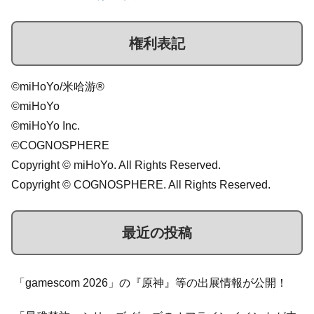
権利表記
©miHoYo/米哈游®
©miHoYo
©miHoYo Inc.
©COGNOSPHERE
Copyright © miHoYo. All Rights Reserved.
Copyright © COGNOSPHERE. All Rights Reserved.
最近の投稿
「gamescom 2026」の『原神』等の出展情報が公開！