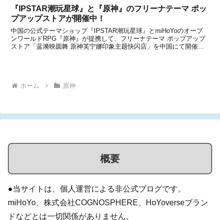
『IPSTAR潮玩星球』と『原神』のフリーナテーマ ポッ
プアップストアが開催中！
中国の公式テーマショップ『IPSTAR潮玩星球』とmiHoYoのオープ
ンワールドRPG『原神』が提携して、フリーナテーマ ポップアップ
ストア「蓝漪映圆舞 原神芙宁娜印象主题快闪店」を中国にて開催中
です。●活動期間：2025年5月1日～5月18日まで●開催場所：北京・
上海・広州このイベントは、「汐织...
ホーム
原神
概要
●当サイトは、個人運営による非公式ブログです。
miHoYo、株式会社COGNOSPHERE、HoYoverseブラン
ドなどとは一切関係がありません。