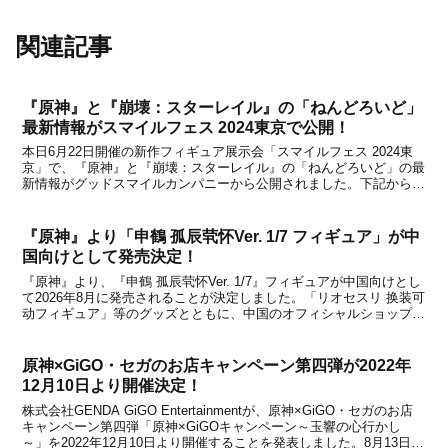
関連記事
『原神』と『崩壊：スターレイル』の「ねんどろいど」
最新情報がスマイルフェス 2024東京で公開！
本日6月22日開催の新作フィギュア展示会「スマイルフェス 2024東
京」で、『原神』と『崩壊：スターレイル』の「ねんどろいど」の最
新情報がグッドスマイルカンパニーから公開されました。下記から詳
細をチェックすることができます。ねんどろいど 原神『原神』のね
んどろいどでは、「ねんどろいど 旅人 空＆蛍...
『原神』より「申鶴 孤辰茕怀Ver. 1/7 フィギュア」が中
国向けとして発売決定！
『原神』より、『申鶴 孤辰茕怀Ver. 1/7』フィギュアが中国向けとし
て2026年8月に発売されることが決定しました。「リオセスリ 换装可
动フィギュア」等のグッズとともに、中国のオフィシャルショップで
ある天猫miHoYo旗舰店と米游铺で、2025年7月16日から予約受付を
開始するとのこと。フィギ...
原神×GiGO・セガのお店キャンペーン第四弾が2022年
12月10日より開催決定！
株式会社GENDA GiGO Entertainmentが、原神×GiGO・セガのお店
キャンペーン第四弾「原神×GiGOキャンペーン～玉響の心行かし
～」を2022年12月10日より開催することを発表しました。8月13日に