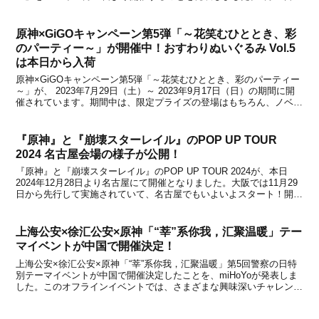
放送された『原神 Ver.3.0「黎明を告げる千の薔薇」予告番組』で実
施が告知...
原神×GiGOキャンペーン第5弾「～花笑むひととき、彩
のパーティー～」が開催中！おすわりぬいぐるみ Vol.5
は本日から入荷
原神×GiGOキャンペーン第5弾「～花笑むひととき、彩のパーティー
～」が、 2023年7月29日（土）～ 2023年9月17日（日）の期間に開
催されています。期間中は、限定プライズの登場はもちろん、ノベル
ティ配布、毎回大好評となっている「原神焼き」第3弾の販売、「ノ
ベルティ付きドリンク」の販売など...
『原神』と『崩壊スターレイル』のPOP UP TOUR
2024 名古屋会場の様子が公開！
『原神』と『崩壊スターレイル』のPOP UP TOUR 2024が、本日
2024年12月28日より名古屋にて開催となりました。大阪では11月29
日から先行して実施されていて、名古屋でもいよいよスタート！開催
期間は12月28日～12月30日で、フォトスポットなど予約不要エリア
もありますが、物販エリア...
上海公安×徐汇公安×原神「“莘”系你我，汇聚温暖」テー
マイベントが中国で開催決定！
上海公安×徐汇公安×原神「“莘”系你我，汇聚温暖」第5回警察の日特
別テーマイベントが中国で開催決定したことを、miHoYoが発表しま
した。このオフラインイベントでは、さまざまな興味深いチャレンジ
と知識の普及が行われるとのこと。イベントに参加することで『原
神』グッズを獲得することもできます。イベント...