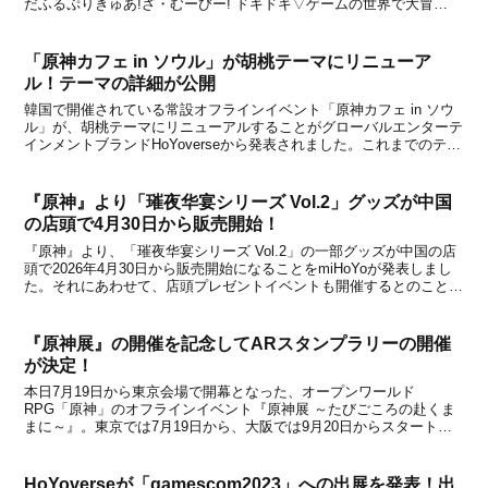
だふるぷりきゅあ!ざ・むーびー! ドキドキ▽ゲームの世界で大冒
険!』で、裏表紙が『原神』になります。誌面では、巻頭第2特集とし
て『原神』の情報もお届けするとのこと。さ...
「原神カフェ in ソウル」が胡桃テーマにリニューア
ル！テーマの詳細が公開
韓国で開催されている常設オフラインイベント「原神カフェ in ソウ
ル」が、胡桃テーマにリニューアルすることがグローバルエンターテ
インメントブランドHoYoverseから発表されました。これまでのテー
マは「スメール」でしたが、『Galaxy Store Genshin Impact – Hu
Tao...
『原神』より「璀夜华宴シリーズ Vol.2」グッズが中国
の店頭で4月30日から販売開始！
『原神』より、「璀夜华宴シリーズ Vol.2」の一部グッズが中国の店
頭で2026年4月30日から販売開始になることをmiHoYoが発表しまし
た。それにあわせて、店頭プレゼントイベントも開催するとのこと。
「璀夜华宴シリーズ Vol.2」グッズは、中国のオフィシャルショップ
である天猫miHoYo旗舰店...
『原神展』の開催を記念してARスタンプラリーの開催
が決定！
本日7月19日から東京会場で開幕となった、オープンワールド
RPG「原神」のオフラインイベント『原神展 ～たびごころの赴くま
まに～』。東京では7月19日から、大阪では9月20日からスタートと
なりますが、東京会場の開幕を記念して、東京・池袋周辺でARスタ
ンプラリーの開催が決定！池袋5箇所にある二次元コ...
HoYoverseが「gamescom2023」への出展を発表！出