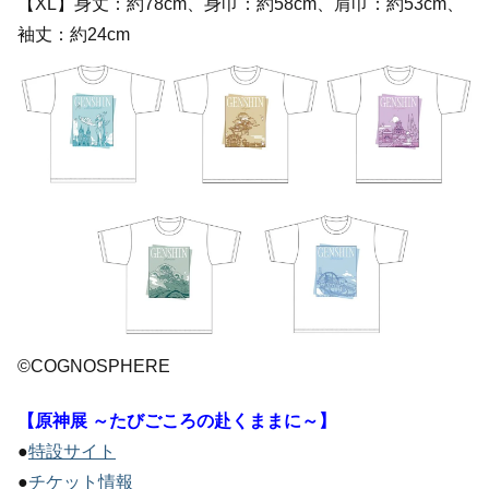
【XL】身丈：約78cm、身巾：約58cm、肩巾：約53cm、
袖丈：約24cm
©COGNOSPHERE
【原神展 ～たびごころの赴くままに～】
●
特設サイト
●
チケット情報