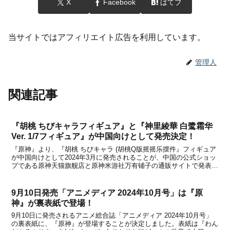
X
Facebook
はてブ
当サイトではアフィリエイト広告を利用しています。
管理人
関連記事
『胡桃 ちびキャラフィギュア』と『神里綾華 白鹭霜华
Ver. 1/7フィギュア』が中国向けとして発売決定！
『原神』より、『胡桃 ちびキャラ (胡桃Q版摇摇乐摆件』フィギュア
が中国向けとして2024年3月に発売されることが、中国の公式ショッ
プである原神天猫旗舰店と原神米游社万有铺子の通販サイトで発表に
なりました。人気キャラの「胡桃」が、可愛らしいちびキャラサイズ
のフィギュアになって登場決定！詳細は以下の...
9月10日発売「アニメディア 2024年10月号」は『原
神』が裏表紙で登場！
9月10日に発売されるアニメ総合誌「アニメディア 2024年10月号」
の裏表紙に、『原神』が登場することが決定しました。表紙は『わん