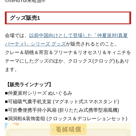
©miHoYo/米哈游®
グッズ販売1
会場では、
以前中国向けとして登場した「仲夏派对(真夏
パーティ)」シリーズ グッズ
が販売されるとのこと。
クレー＆胡桃＆宵宮＆フリーナ＆リオセスリ＆キィニチを
テーマにしたグッズのほか、クロックス(クロッグ)もあり
ます。
【販売ラインナップ】
■仲夏派对シリーズ ぬいぐるみ
■可磁吸气囊手机支架 (マグネット式スマホスタンド)
■可折叠便携手持小风扇 (折りたたみ式携帯型扇風機)
■洞洞鞋&装饰套组 (クロックス＆デコレーションセット)