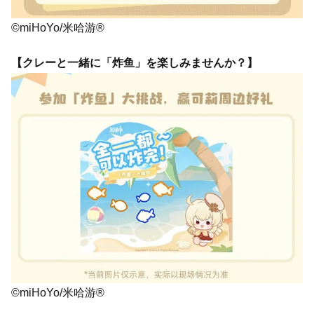
©miHoYo/米哈游®
【クレーと一緒に「炸鱼」を楽しみませんか？】
©miHoYo/米哈游®