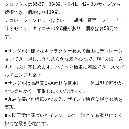
クロックスは36-37、38-39、40-41、42-43のサイズから
選択でき、価格は各139元。
デコレーションセットはクレー、胡桃、宵宮、フリーナ、
リオセスリ、キィニチの全6種があり、価格は各59元で
す。
■サンダルは様々なキャラクター要素で自由にデコレーシ
ョンでき、弾むような柔らかな履き心地で、DIYの楽しさ
もたっぷり楽しめます。パチッと簡単に着脱でき、スタイ
ルチェンジも楽々。
■サンダルは高品質EVA素材を使用し、一体成型で軽やか
かつ柔らかく、変形しにくい設計です。
■丸みを帯びた幅広のつま先デザインで快適な履き心地を
実現。
■人間工学に基づいたインソールで、濡れても滑りにくく
快適な履き心地です。