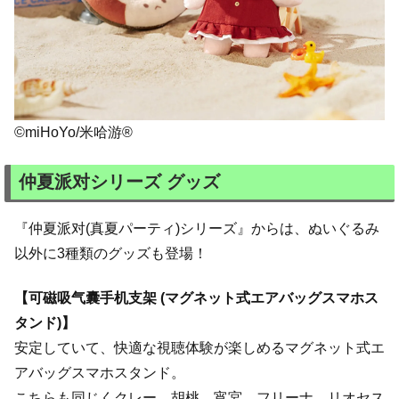
©miHoYo/米哈游®
仲夏派对シリーズ グッズ
『仲夏派对(真夏パーティ)シリーズ』からは、ぬいぐるみ
以外に3種類のグッズも登場！
【可磁吸气囊手机支架 (マグネット式エアバッグスマホス
タンド)】
安定していて、快適な視聴体験が楽しめるマグネット式エ
アバッグスマホスタンド。
こちらも同じくクレー、胡桃、宵宮、フリーナ、リオセス