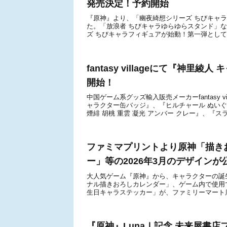
発売決定！予約開始
『原神』より、「幽夜綺想シリーズ ちびキャラ
た。「放浪者 ちびキャラゆらゆらスタンド」など
ズ ちびキャラフィギュアが始動！第一弾として「
fantasy villageにて『神
開始！
中国ゲーム系グッズ輸入販売メーカーfantasy vil
ャラクター缶バッジ』、『ヒルチャール ぬい
煙緋 胡桃 重雲 凝光 アンバー クレー』、『スラ
ファミマプリントより原神「描き
ー」等の2026年3月のデザインが
大人気ゲーム『原神』から、キャラクターの誕
ナル描きおろしカレンダー」、ゲーム内で使用
生日キャラステッカー」が、ファミリーマート店
『原神』LunaⅠ記念 未来屋書店