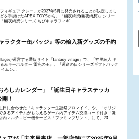
フィギュア クレー」が2027年5月に発売されることが決定しまし
を手掛けたAPEX TOYSから、「幽夜綺想(幽夜绮想)」シリー
幽夜綺想シリーズ ちびキャラフィギ...
里綾人 キャラクター缶バッジ』等の輸入新グッズの予約
lageが運営する通販サイト「fantasy village」で、『神里綾人 キ
ぐるみキーホルダー 雷兜の王』、『運命の日シリーズギフトパック
イムシ...
おろしカレンダー」「誕生日キャラステッカ
公開！
生日に合わせた「キャラクター生誕祭ブロマイド」や、「オリジ
できるアイテムがもらえるゲーム内アイテム交換コード付き「誕
内マルチコピー機サービス「ファミマプリント」にて、20...
フェアが「未来屋書店」一部店舗にて2025年9月