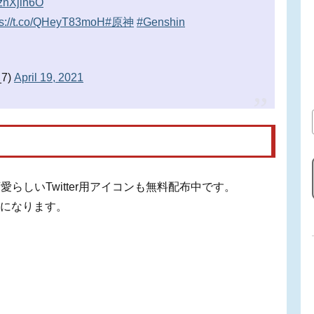
iqznXjin6O
ps://t.co/QHeyT83moH
#原神
#Genshin
7)
April 19, 2021
らしいTwitter用アイコンも無料配布中です。
別物になります。