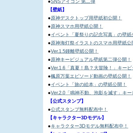
●
SNSアイコン 第二弾
【壁紙】
●
原神デスクトップ用壁紙初公開！
●
原神スマホ用壁紙公開！
●
イベント「夏祭りの記念写真」の壁紙
●
原神海灯祭イラストのスマホ用壁紙公
●
Ver.1.5鍾離壁紙公開！
●
原神キービジュアル壁紙第二弾公開！
●
Ver.1.6「真夏！島？大冒険！」キ
●
楓原万葉エピソード動画の壁紙公開！
●
イベント「旅の絵本」の壁紙公開！
●
Ver.2.0「鳴神不動、泡影を滅す」
【公式スタンプ】
●
公式スタンプ無料配布中！
【キャラクター3Dモデル】
●
キャラクター3Dモデル無料配布中！