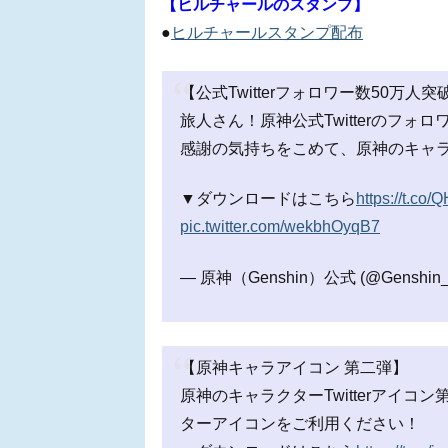
【ヒルチャールのスタンプ】
●
ヒルチャールスタンプ配布
【公式Twitterフォロワー数50万人
旅人さん！原神公式Twitterのフォ
感謝の気持ちをこめて、原神のキャラク
▼ダウンロードはこちら
https://t.c
pic.twitter.com/wekbhOyqB7
— 原神（Genshin）公式 (@Genshin_
【原神キャラアイコン 第二弾】
原神のキャラクターTwitterアイ
ターアイコンをご利用ください！