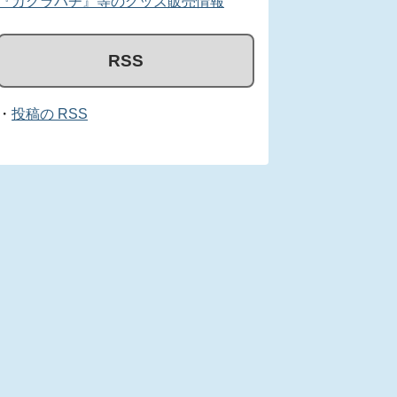
『カグラバチ』等のグッズ販売情報
RSS
・
投稿の RSS