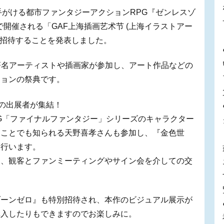
Yoが手がける都市ファンタジーアクションRPG『ゼンレスゾ
で開催される「GAF上海插画艺术节 (上海イラストアー
 Fair)」に招待することを発表しました。
著名アーティストや插画家が参加し、アート作品などの
ションの祭典です。
上の出展者が集結！
G「ファイナルファンタジー」シリーズのキャラクター
たことでも知られる天野喜孝さんも参加し、『金色世
を行います。
し、観客とファンミーティングやサイン会を介しての交
ゾーンゼロ』も特別招待され、本作のビジュアル展示が
購入したりもできますのでお楽しみに。