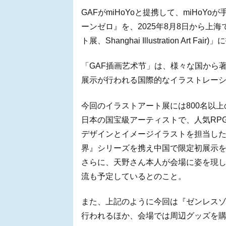
GAFがmiHoYoと提携して、miHo
ーンゼロ』を、2025年8月8日から上海
ト展、Shanghai Illustration Art
「GAF插画艺术节」は、様々な国から
展示が行われる国際的なイラストレー
今回のイラストアート展には800名以
日本の国宝級アーティストで、人気RP
デザインとイメージイラストを担当し
界』シリーズを携え中国で限定初展示
さらに、天野さん本人が会場に姿を現
流も予定しているとのこと。
また、上記のように今回は『ゼンレス
行われるほか、会場では周辺グッズを